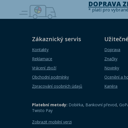
DOPRAVA 
* platí pro vybran
Zákaznický servis
Užitečn
Kontakty
Doprava
Reklamace
Značky
Vrácení zboží
Novinky
Obchodní podmínky
Ocenění a h
Zpracování osobních údajů
Kariéra
Platební metody:
Dobírka
,
Bankovní převod
,
GoPa
Twisto Pay
Zobrazit mobilní verzi