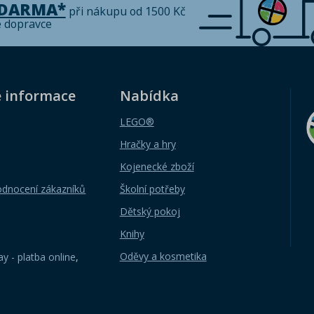
ZDARMA*
při nákupu od 1500 Kč
é dopravce
é informace
Nabídka
LEGO®
Hračky a hry
Kojenecké zboží
odnocení zákazníků
Školní potřeby
Dětský pokoj
Knihy
Oděvy a kosmetika
y - platba online
,