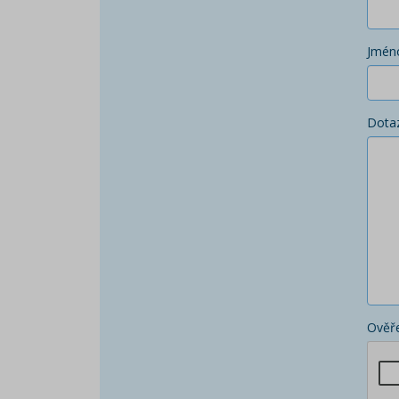
Jmén
Dota
Ověře