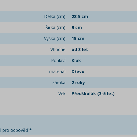
Délka (cm)
28.5 cm
Šířka (cm)
9 cm
Výška (cm)
15 cm
Vhodné
od 3 let
Pohlaví
Kluk
materiál
Dřevo
záruka
2 roky
Věk
Předškolák (3-5 let)
l pro odpověď *