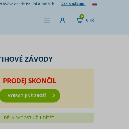
9 857
ve dnech:
Po–Pá 8–16:30 h
Vše o nákupu
0
0 Kč
TIHOVÉ ZÁVODY
PRODEJ SKONČIL
VYBRAT JINÉ ZBOŽÍ
DĚLÁ RADOST UŽ
1
DÍTĚTI