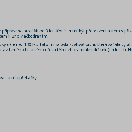
e připravena pro děti od 3 let. Koníci musí být přepraveni autem s 
kem k Brio vláčkodráhám.
ačky déle než 130 let. Tato firma byla světově první, která začala vy
ěny z tvrdého bukového dřeva těženého v trvale udržitelných lesích. 
avu koní a překážky