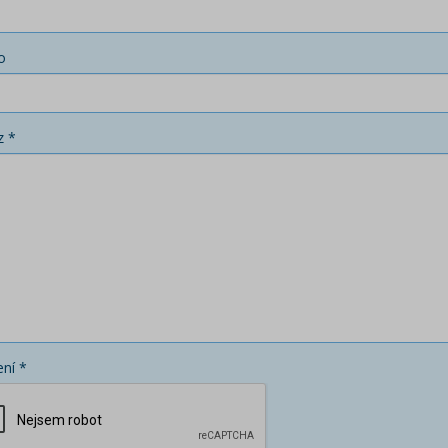
o
z *
ní *