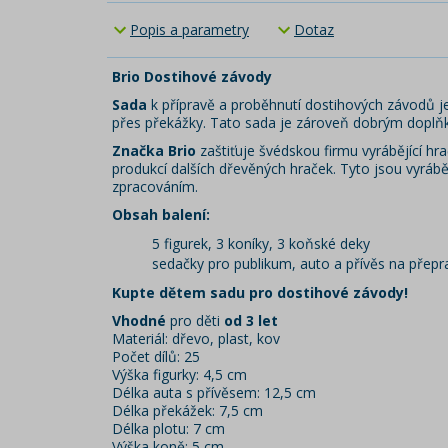
Popis a parametry
Dotaz
Brio Dostihové závody
Sada
k přípravě a proběhnutí dostihových závodů j
přes překážky. Tato sada je zároveň dobrým doplň
Značka Brio
zaštiťuje švédskou firmu vyrábějící hr
produkcí dalších dřevěných hraček. Tyto jsou vyráb
zpracováním.
Obsah balení:
5 figurek, 3 koníky, 3 koňské deky
sedačky pro publikum, auto a přívěs na přepr
Kupte dětem sadu pro dostihové závody!
Vhodné
pro děti
od 3 let
Materiál: dřevo, plast, kov
Počet dílů: 25
Výška figurky: 4,5 cm
Délka auta s přívěsem: 12,5 cm
Délka překážek: 7,5 cm
Délka plotu: 7 cm
Výška koně: 5 cm