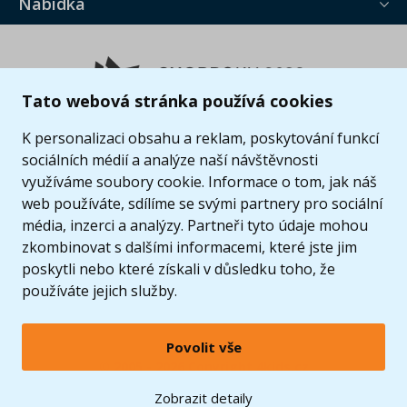
Nabídka
Tato webová stránka používá cookies
K personalizaci obsahu a reklam, poskytování funkcí
sociálních médií a analýze naší návštěvnosti
využíváme soubory cookie. Informace o tom, jak náš
web používáte, sdílíme se svými partnery pro sociální
média, inzerci a analýzy. Partneři tyto údaje mohou
zkombinovat s dalšími informacemi, které jste jim
poskytli nebo které získali v důsledku toho, že
používáte jejich služby.
Povolit vše
© 2005 - 2026 Copyright 4kids.cz
LEGO, logo LEGO a minifigurka jsou ochrannými známkami společnosti LEGO Group. ©
Zobrazit detaily
2024 The LEGO Group.