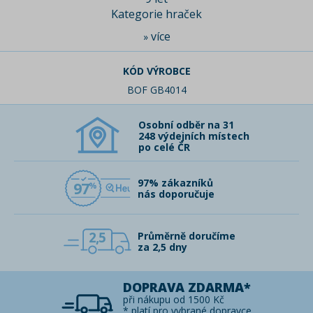
Kategorie hraček
více
»
KÓD VÝROBCE
BOF GB4014
Osobní odběr na 31
248 výdejních místech
po celé ČR
97% zákazníků
97
nás doporučuje
2,5
Průměrně doručíme
za 2,5 dny
DOPRAVA ZDARMA*
při nákupu od 1500 Kč
* platí pro vybrané dopravce