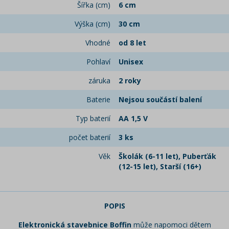
Šířka (cm)
6 cm
Výška (cm)
30 cm
Vhodné
od 8 let
Pohlaví
Unisex
záruka
2 roky
Baterie
Nejsou součástí balení
Typ baterií
AA 1,5 V
počet baterií
3 ks
Věk
Školák (6-11 let), Puberťák
(12-15 let), Starší (16+)
POPIS
Elektronická stavebnice Boffin
může napomoci dětem