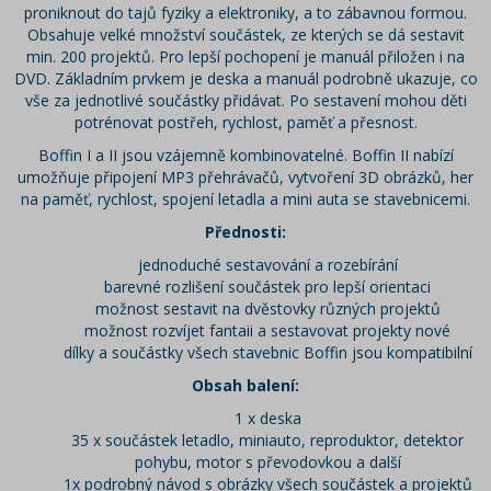
proniknout do tajů fyziky a elektroniky, a to zábavnou formou.
Obsahuje velké množství součástek, ze kterých se dá sestavit
min. 200 projektů. Pro lepší pochopení je manuál přiložen i na
DVD. Základním prvkem je deska a manuál podrobně ukazuje, co
vše za jednotlivé součástky přidávat. Po sestavení mohou děti
potrénovat postřeh, rychlost, paměť a přesnost.
Boffin I a II jsou vzájemně kombinovatelné. Boffin II nabízí
umožňuje připojení MP3 přehrávačů, vytvoření 3D obrázků, her
na paměť, rychlost, spojení letadla a mini auta se stavebnicemi.
Přednosti:
jednoduché sestavování a rozebírání
barevné rozlišení součástek pro lepší orientaci
možnost sestavit na dvěstovky různých projektů
možnost rozvíjet fantaii a sestavovat projekty nové
dílky a součástky všech stavebnic Boffin jsou kompatibilní
Obsah balení:
1 x deska
35 x součástek letadlo, miniauto, reproduktor, detektor
pohybu, motor s převodovkou a další
1x podrobný návod s obrázky všech součástek a projektů