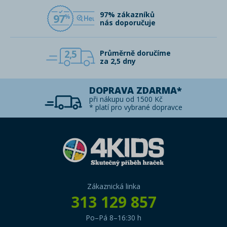
97% zákazníků
97
nás doporučuje
2,5
Průměrně doručíme
za 2,5 dny
DOPRAVA ZDARMA*
při nákupu od 1500 Kč
* platí pro vybrané dopravce
Zákaznická linka
313 129 857
Po–Pá 8–16:30 h