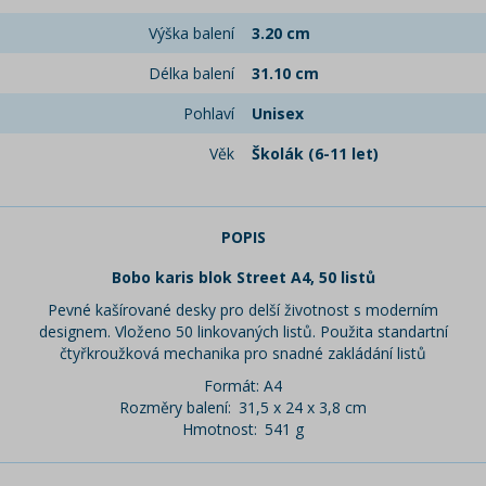
Výška balení
3.20 cm
Délka balení
31.10 cm
Pohlaví
Unisex
Věk
Školák (6-11 let)
POPIS
Bobo karis blok Street A4, 50 listů
Pevné kašírované desky pro delší životnost s moderním
designem. Vloženo 50 linkovaných listů. Použita standartní
čtyřkroužková mechanika pro snadné zakládání listů
Formát: A4
Rozměry balení:
31,5 x 24 x 3,8 cm
Hmotnost:
541 g