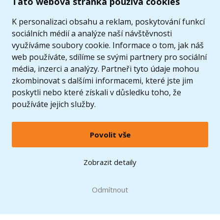
Tato webová stránka používá cookies
K personalizaci obsahu a reklam, poskytování funkcí
sociálních médií a analýze naší návštěvnosti
využíváme soubory cookie. Informace o tom, jak náš
web používáte, sdílíme se svými partnery pro sociální
média, inzerci a analýzy. Partneři tyto údaje mohou
zkombinovat s dalšími informacemi, které jste jim
poskytli nebo které získali v důsledku toho, že
používáte jejich služby.
Povolit vše
© 2005 - 2026 Copyright 4kids.cz
LEGO, logo LEGO a minifigurka jsou ochrannými známkami společnosti LEGO Group. ©
Zobrazit detaily
2024 The LEGO Group.
Tyto internetové stránky používají soubory cookie. Více informací
zde
.
Doprava zdarma
při nákupu od
Odmítnout
1500 Kč*
Zobrazit verzi pro desktop
Hračky můžete mít už
11.8.
* platí pro vybrané dopravce