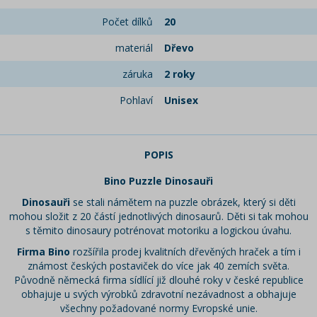
Počet dílků
20
materiál
Dřevo
záruka
2 roky
Pohlaví
Unisex
POPIS
Bino Puzzle Dinosauři
Dinosauři
se stali námětem na puzzle obrázek, který si děti
mohou složit z 20 částí jednotlivých dinosaurů. Děti si tak mohou
s těmito dinosaury potrénovat motoriku a logickou úvahu.
Firma Bino
rozšířila prodej kvalitních dřevěných hraček a tím i
známost českých postaviček do více jak 40 zemích světa.
Původně německá firma sídlící již dlouhé roky v české republice
obhajuje u svých výrobků zdravotní nezávadnost a obhajuje
všechny požadované normy Evropské unie.