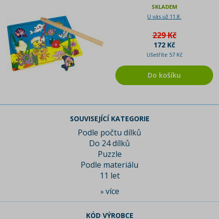
SKLADEM
U vás už 11.8.
229 Kč
172 Kč
Ušetříte 57 Kč
Do košíku
SOUVISEJÍCÍ KATEGORIE
Podle počtu dílků
Do 24 dílků
Puzzle
Podle materiálu
11 let
více
»
KÓD VÝROBCE