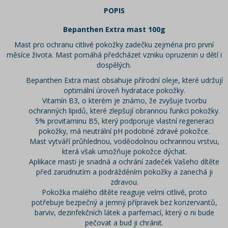
POPIS
Bepanthen Extra mast 100g
Mast pro ochranu citlivé pokožky zadečku zejména pro první
měsíce života. Mast pomáhá předcházet vzniku opruzenin u dětí i
dospělých.
Bepanthen Extra mast obsahuje přírodní oleje, které udržují
optimální úroveň hydratace pokožky.
Vitamín B3, o kterém je známo, že zvyšuje tvorbu
ochranných lipidů, které zlepšují obrannou funkci pokožky.
5% provitaminu B5, který podporuje vlastní regeneraci
pokožky, má neutrální pH podobné zdravé pokožce.
Mast vytváří průhlednou, voděodolnou ochrannou vrstvu,
která však umožňuje pokožce dýchat.
Aplikace masti je snadná a ochrání zadeček Vašeho dítěte
před zarudnutím a podrážděním pokožky a zanechá ji
zdravou.
Pokožka malého dítěte reaguje velmi citlivě, proto
potřebuje bezpečný a jemný přípravek bez konzervantů,
barviv, dezinfekčních látek a parfemací, který o ni bude
pečovat a bud ji chránit.