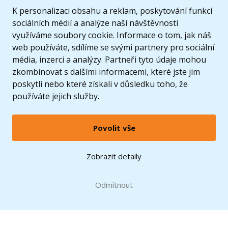
K personalizaci obsahu a reklam, poskytování funkcí
sociálních médií a analýze naší návštěvnosti
využíváme soubory cookie. Informace o tom, jak náš
web používáte, sdílíme se svými partnery pro sociální
média, inzerci a analýzy. Partneři tyto údaje mohou
zkombinovat s dalšími informacemi, které jste jim
poskytli nebo které získali v důsledku toho, že
používáte jejich služby.
Povolit vše
© 2005 - 2026 Copyright 4kids.cz
LEGO, logo LEGO a minifigurka jsou ochrannými známkami společnosti LEGO Group. ©
Zobrazit detaily
2024 The LEGO Group.
Tyto internetové stránky používají soubory cookie. Více informací
zde
.
Doprava zdarma
při nákupu od
Odmítnout
1500 Kč*
Zobrazit verzi pro desktop
Hračky můžete mít už
10.8.
* platí pro vybrané dopravce