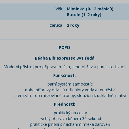
Věk
Miminko (0-12 měsíců),
Batole (1-2 roky)
záruka
2 roky
POPIS
Béaba Bib'expresso 3v1 šedá
Moderní přístroj pro přípravu mléka, jeho ohřev a parní sterilizaci.
Funkčnost:
parní systém samočistící
doba přípravy odvislá odteploty vody a množství
sterilizátor do mikrovlnné trouby, sloužící i k uskladnění lah­ví
Přednosti:
praktický na cesty
rychlý příprava během 30 sekund
praktické plnění s mícháním mléka zároveň