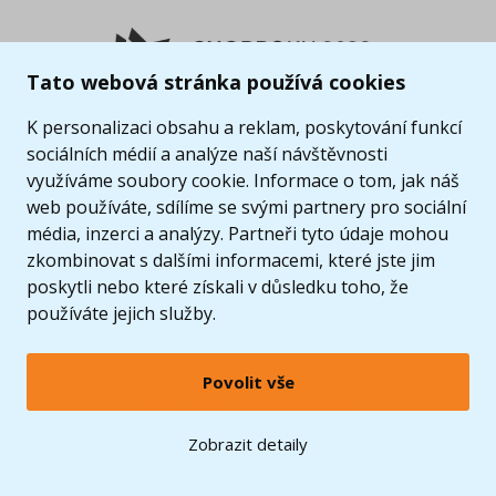
Tato webová stránka používá cookies
K personalizaci obsahu a reklam, poskytování funkcí
sociálních médií a analýze naší návštěvnosti
využíváme soubory cookie. Informace o tom, jak náš
web používáte, sdílíme se svými partnery pro sociální
média, inzerci a analýzy. Partneři tyto údaje mohou
zkombinovat s dalšími informacemi, které jste jim
poskytli nebo které získali v důsledku toho, že
používáte jejich služby.
Povolit vše
© 2005 - 2026 Copyright 4kids.cz
LEGO, logo LEGO a minifigurka jsou ochrannými známkami společnosti LEGO Group. ©
Zobrazit detaily
2024 The LEGO Group.
Tyto internetové stránky používají soubory cookie. Více informací
zde
.