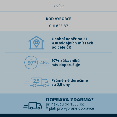
více
»
KÓD VÝROBCE
CHI 623-87
Osobní odběr na 31
430 výdejních místech
po celé ČR
97% zákazníků
97
nás doporučuje
2,5
Průměrně doručíme
za 2,5 dny
DOPRAVA ZDARMA*
při nákupu od 1500 Kč
* platí pro vybrané dopravce