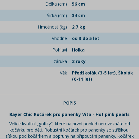
Délka (cm)
56 cm
Šířka (cm)
34 cm
Hmotnost (kg)
2.7 kg
Vhodné
od 3 do 5 let
Pohlaví
Holka
záruka
2 roky
Věk
Předškolák (3-5 let), Školák
(6-11 let)
POPIS
Bayer Chic Kočárek pro panenky Vita - Hot pink pearls
Velice kvalitní „golfky“, které na první pohled nerozeznáte od
kočárku pro děti. Robustní kočárek pro panenky se stříškou,
síťkou pod kočárkem a popruhy na připoutání panenky. Kočárek