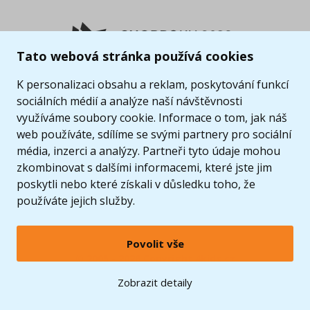
Tato webová stránka používá cookies
K personalizaci obsahu a reklam, poskytování funkcí
sociálních médií a analýze naší návštěvnosti
využíváme soubory cookie. Informace o tom, jak náš
web používáte, sdílíme se svými partnery pro sociální
média, inzerci a analýzy. Partneři tyto údaje mohou
zkombinovat s dalšími informacemi, které jste jim
poskytli nebo které získali v důsledku toho, že
používáte jejich služby.
Povolit vše
© 2005 - 2026 Copyright 4kids.cz
LEGO, logo LEGO a minifigurka jsou ochrannými známkami společnosti LEGO Group. ©
Zobrazit detaily
2024 The LEGO Group.
Tyto internetové stránky používají soubory cookie. Více informací
zde
.