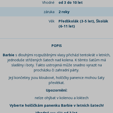
Vhodné
od 3 do 10 let
záruka
2 roky
Věk
Předškolák (3-5 let), Školák
(6-11 let)
POPIS
Barbie
s dlouhými rozpuštěnými vlasy přichází tentokrát v letních,
jednoduše střižených šatech nad kolena. K těmto šatům má
sladěny i boty. Takto ustrojená může snadno vyrazit na
procházku či zahradní párty.
Její končetiny jsou kloubové, holčičky panence mohou šaty
převlékat.
Upozornění:
nelze ohýbat v kolenou a loktech
Vyberte holčičkám panenku Barbie v letních šatech!
Vhodné
pro děti
od 3 let