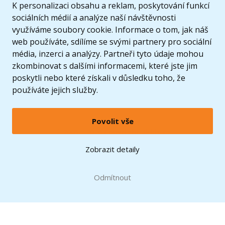
K personalizaci obsahu a reklam, poskytování funkcí
sociálních médií a analýze naší návštěvnosti
využíváme soubory cookie. Informace o tom, jak náš
web používáte, sdílíme se svými partnery pro sociální
média, inzerci a analýzy. Partneři tyto údaje mohou
zkombinovat s dalšími informacemi, které jste jim
poskytli nebo které získali v důsledku toho, že
používáte jejich služby.
Povolit vše
© 2005 - 2026 Copyright 4kids.cz
LEGO, logo LEGO a minifigurka jsou ochrannými známkami společnosti LEGO Group. ©
Zobrazit detaily
2024 The LEGO Group.
Tyto internetové stránky používají soubory cookie. Více informací
zde
.
Doprava zdarma
při nákupu od
Odmítnout
1500 Kč*
Zobrazit verzi pro desktop
Hračky můžete mít už
10.8.
* platí pro vybrané dopravce