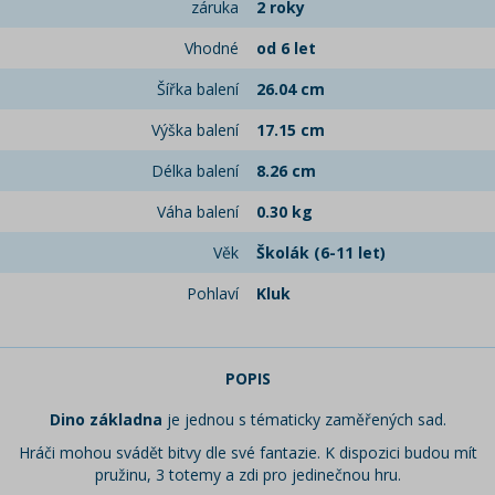
záruka
2 roky
Vhodné
od 6 let
Šířka balení
26.04 cm
Výška balení
17.15 cm
Délka balení
8.26 cm
Váha balení
0.30 kg
Věk
Školák (6-11 let)
Pohlaví
Kluk
POPIS
Dino základna
je jednou s tématicky zaměřených sad.
Hráči mohou svádět bitvy dle své fantazie. K dispozici budou mít
pružinu, 3 totemy a zdi pro jedinečnou hru.