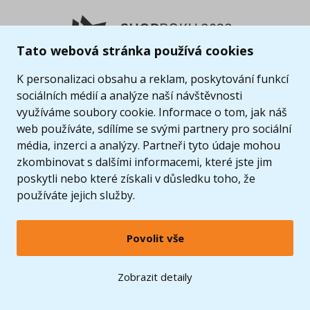
Tato webová stránka používá cookies
K personalizaci obsahu a reklam, poskytování funkcí
sociálních médií a analýze naší návštěvnosti
využíváme soubory cookie. Informace o tom, jak náš
web používáte, sdílíme se svými partnery pro sociální
média, inzerci a analýzy. Partneři tyto údaje mohou
zkombinovat s dalšími informacemi, které jste jim
poskytli nebo které získali v důsledku toho, že
používáte jejich služby.
Povolit vše
© 2005 - 2026 Copyright 4kids.cz
LEGO, logo LEGO a minifigurka jsou ochrannými známkami společnosti LEGO Group. ©
Zobrazit detaily
2024 The LEGO Group.
Tyto internetové stránky používají soubory cookie. Více informací
zde
.