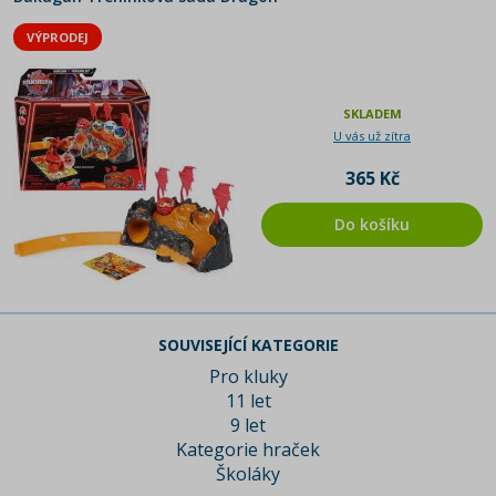
VÝPRODEJ
SKLADEM
U vás už zítra
365 Kč
Do košíku
SOUVISEJÍCÍ KATEGORIE
Pro kluky
11 let
9 let
Kategorie hraček
Školáky