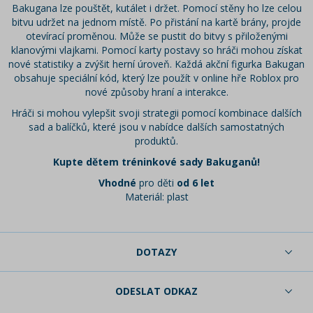
Bakugana lze pouštět, kutálet i držet. Pomocí stěny ho lze celou
bitvu udržet na jednom místě. Po přistání na kartě brány, projde
otevírací proměnou. Může se pustit do bitvy s přiloženými
klanovými vlajkami. Pomocí karty postavy so hráči mohou získat
nové statistiky a zvýšit herní úroveň. Každá akční figurka Bakugan
obsahuje speciální kód, který lze použít v online hře Roblox pro
nové způsoby hraní a interakce.
Hráči si mohou vylepšit svoji strategii pomocí kombinace dalších
sad a balíčků, které jsou v nabídce dalších samostatných
produktů.
Kupte dětem tréninkové sady Bakuganů!
Vhodné
pro děti
od 6 let
Materiál: plast
DOTAZY
ODESLAT ODKAZ