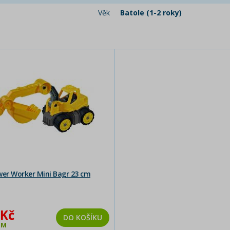
Věk
Batole (1-2 roky)
wer Worker Mini Bagr 23 cm
 Kč
DO KOŠÍKU
EM