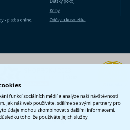
Dětský pokoj
Knihy
Oděvy a kosmetika
y - platba online
,
cookies
ání funkcí sociálních médií a analýze naší návštěvnosti
, jak náš web používáte, sdílíme se svými partnery pro
i tyto údaje mohou zkombinovat s dalšími informacemi,
 důsledku toho, že používáte jejich služby.