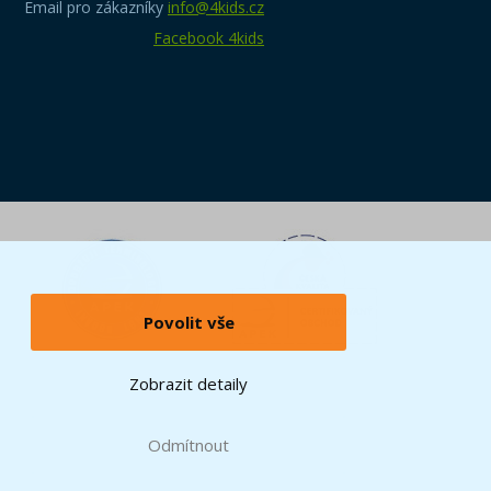
Email pro zákazníky
info@4kids.cz
Facebook 4kids
Povolit vše
Zobrazit detaily
Odmítnout