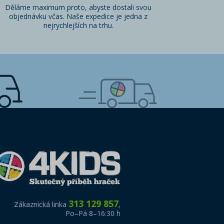
Děláme maximum proto, abyste dostali svou
objednávku včas. Naše expedice je jedna z
nejrychlejších na trhu.
313 129 857
Zákaznická linka
,
Po–Pá 8–16:30 h