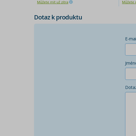
Můžete mít už zítra
Můžete m
Dotaz k produktu
E-mai
Jmén
Dota