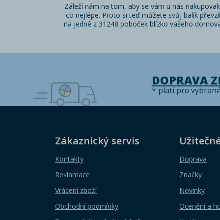
Záleží nám na tom, aby se vám u nás nakupoval
co nejlépe. Proto si teď můžete svůj balík převzí
na jedné z 31248 poboček blízko vašeho domova
DOPRAVA 
* platí pro vybran
Zákaznický servis
Užitečn
Kontakty
Doprava
Reklamace
Značky
Vrácení zboží
Novinky
Obchodní podmínky
Ocenění a h