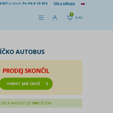
9 857
ve dnech:
Po–Pá 8–16:30 h
Vše o nákupu
0
0 Kč
ÍČKO AUTOBUS
PRODEJ SKONČIL
VYBRAT JINÉ ZBOŽÍ
DĚLÁ RADOST UŽ
108
DĚTEM