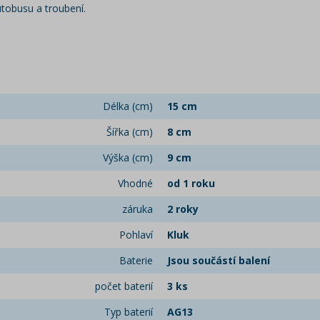
tobusu a troubení.
Délka (cm)
15 cm
Šířka (cm)
8 cm
Výška (cm)
9 cm
Vhodné
od 1 roku
záruka
2 roky
Pohlaví
Kluk
Baterie
Jsou součástí balení
počet baterií
3 ks
Typ baterií
AG13