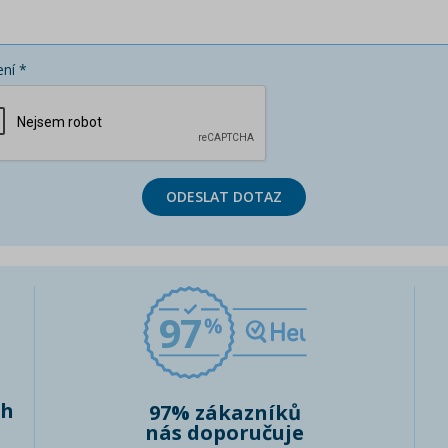
ní *
ODESLAT DOTAZ
97
ch
97% zákazníků
nás doporučuje