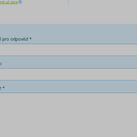
ít už zítra
l pro odpověď *
o
z *