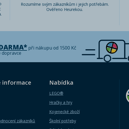
o
Rozumíme svým zákazníkům i jejich potřebám.
t
Ověřeno Heurekou.
.
ZDARMA*
při nákupu od 1500 Kč
é dopravce
é informace
Nabídka
LEGO®
Hračky a hry
Kojenecké zboží
odnocení zákazníků
Školní potřeby