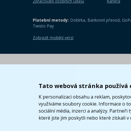
Zpracování osobních údajů
Kariéra
Platební metody:
Dobírka
,
Bankovní převod
,
GoPa
Twisto Pay
Zobrazit mobilní verzi
Tato webová stránka používá 
K personalizaci obsahu a reklam, poskytov
využíváme soubory cookie. Informace o tom
sociální média, inzerci a analýzy. Partneř
které jste jim poskytli nebo které získali v