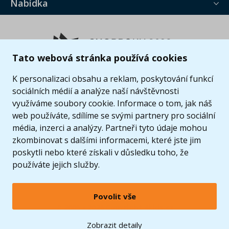
Nabídka
Tato webová stránka používá cookies
K personalizaci obsahu a reklam, poskytování funkcí
sociálních médií a analýze naší návštěvnosti
využíváme soubory cookie. Informace o tom, jak náš
web používáte, sdílíme se svými partnery pro sociální
média, inzerci a analýzy. Partneři tyto údaje mohou
zkombinovat s dalšími informacemi, které jste jim
poskytli nebo které získali v důsledku toho, že
používáte jejich služby.
Povolit vše
© 2005 - 2026 Copyright 4kids.cz
LEGO, logo LEGO a minifigurka jsou ochrannými známkami společnosti LEGO Group. ©
Zobrazit detaily
2024 The LEGO Group.