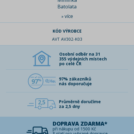
Miminka
Batolata
více
»
KÓD VÝROBCE
AVT AV302-K03
Osobní odběr na 31
355 výdejních místech
po celé ČR
97% zákazníků
97
nás doporučuje
2,5
Průměrně doručíme
za 2,5 dny
DOPRAVA ZDARMA*
při nákupu od 1500 Kč
* platí pro vybrané dopravce