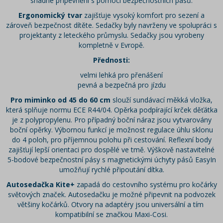
snadné připevnění s pomocí bezpečnostních pásů.
Ergonomický tvar
zajišťuje vysoký komfort pro sezení a
zároveň bezpečnost dítěte. Sedačky byly navrženy ve spolupráci s
projektanty z leteckého průmyslu. Sedačky jsou vyrobeny
kompletně v Evropě.
Přednosti:
velmi lehká pro přenášení
pevná a bezpečná pro jízdu
Pro miminko od 45 do 60 cm
slouží sundávací měkká vložka,
která splňuje normu ECE R44/04. Opěrka podpírající krček děťátka
je z polypropylenu. Pro případný boční náraz jsou vytvarovány
boční opěrky. Výbornou funkcí je možnost regulace úhlu sklonu
do 4 poloh, pro příjemnou polohu při cestování. Reflexní body
zajišťují lepší orientaci pro dospělé ve tmě. Výškově nastavitelné
5-bodové bezpečnostní pásy s magnetickými úchyty pásů EasyIn
umožňují rychlé připoutání dítka.
Autosedačka Kite+
zapadá do cestovního systému pro kočárky
světových značek. Autosedačku je možné připevnit na podvozek
většiny kočárků. Otvory na adaptéry jsou universální a tím
kompatibilní se značkou Maxi-Cosi.