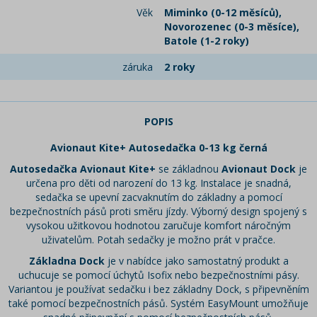
Věk
Miminko (0-12 měsíců),
Novorozenec (0-3 měsíce),
Batole (1-2 roky)
záruka
2 roky
POPIS
Avionaut Kite+ Autosedačka 0-13 kg černá
Autosedačka Avionaut Kite+
se základnou
Avionaut Dock
je
určena pro děti od narození do 13 kg. Instalace je snadná,
sedačka se upevní zacvaknutím do základny a pomocí
bezpečnostních pásů proti směru jízdy. Výborný design spojený s
vysokou užitkovou hodnotou zaručuje komfort náročným
uživatelům. Potah sedačky je možno prát v pračce.
Základna Dock
je v nabídce jako samostatný produkt a
uchucuje se pomocí úchytů Isofix nebo bezpečnostními pásy.
Variantou je používat sedačku i bez základny Dock, s připevněním
také pomocí bezpečnostních pásů. Systém EasyMount umožňuje