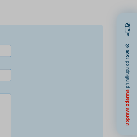
1500 Kč
při nákupu od
Doprava zdarma