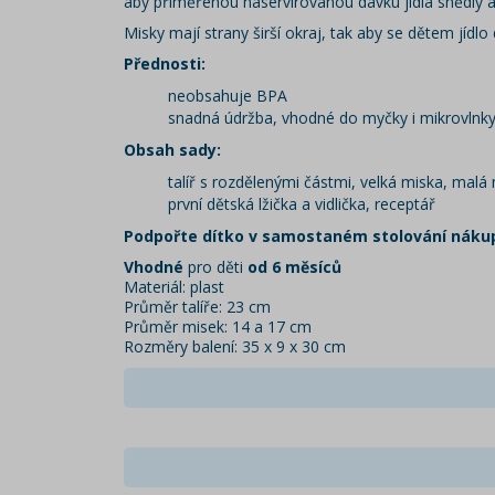
aby přiměřenou naservírovanou dávku jídla snědly 
Misky mají strany širší okraj, tak aby se dětem jídlo 
Přednosti:
neobsahuje BPA
snadná údržba, vhodné do myčky i mikrovlnk
Obsah sady:
talíř s rozdělenými částmi, velká miska, malá
první dětská lžička a vidlička, receptář
Podpořte dítko v samostaném stolování náku
Vhodné
pro děti
od 6 měsíců
Materiál: plast
Průměr talíře: 23 cm
Průměr misek: 14 a 17 cm
Rozměry balení: 35 x 9 x 30 cm