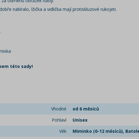
a za odměnu obrázek našly.
dobře nabíralo, lžička a vidlička mají protiskluzové rukojeti.
y
 miska
pem této sady!
Vhodné
od 6 měsíců
Pohlaví
Unisex
Věk
Miminko (0-12 měsíců), Batole