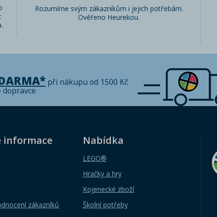
o
Rozumíme svým zákazníkům i jejich potřebám.
t
Ověřeno Heurekou.
.
ZDARMA*
při nákupu od 1500 Kč
é dopravce
é informace
Nabídka
LEGO®
Hračky a hry
Kojenecké zboží
odnocení zákazníků
Školní potřeby