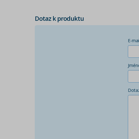
Dotaz k produktu
E-mai
Jmén
Dota