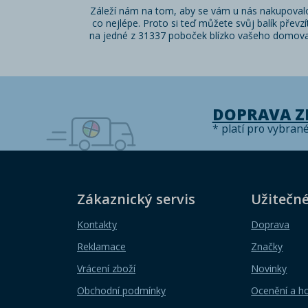
Záleží nám na tom, aby se vám u nás nakupoval
co nejlépe. Proto si teď můžete svůj balík převzí
na jedné z 31337 poboček blízko vašeho domova
DOPRAVA 
* platí pro vybran
Zákaznický servis
Užitečn
Kontakty
Doprava
Reklamace
Značky
Vrácení zboží
Novinky
Obchodní podmínky
Ocenění a h