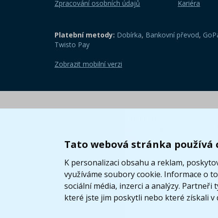
Zpracování osobních údajů
Kariéra
Platební metody:
Dobírka
,
Bankovní převod
,
GoPa
Twisto Pay
Zobrazit mobilní verzi
Tato webová stránka používá 
K personalizaci obsahu a reklam, poskytov
využíváme soubory cookie. Informace o tom
sociální média, inzerci a analýzy. Partneř
které jste jim poskytli nebo které získali v