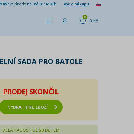
9 857
ve dnech:
Po–Pá 8–16:30 h
Vše o nákupu
0
0 Kč
DELNÍ SADA PRO BATOLE
PRODEJ SKONČIL
VYBRAT JINÉ ZBOŽÍ
DĚLÁ RADOST UŽ
50
DĚTEM