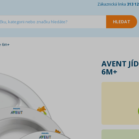
Zákaznická linka
313 12
le 6m+
AVENT JÍ
6M+