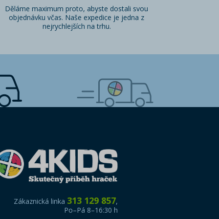
Děláme maximum proto, abyste dostali svou
objednávku včas. Naše expedice je jedna z
nejrychlejších na trhu.
313 129 857
Zákaznická linka
,
Po–Pá 8–16:30 h