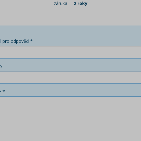
záruka
2 roky
l pro odpověď *
o
z *