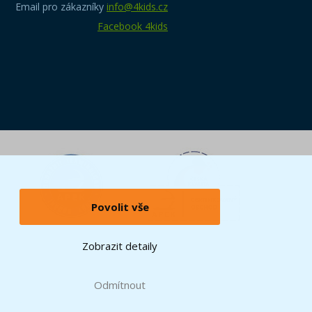
Email pro zákazníky
info@4kids.cz
Facebook 4kids
Povolit vše
Zobrazit detaily
Odmítnout