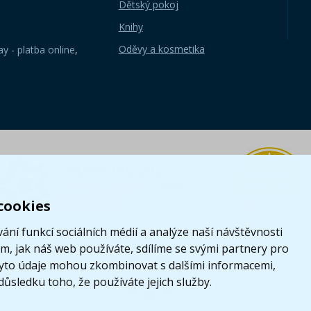
Dětský pokoj
Knihy
Oděvy a kosmetika
y - platba online
,
cookies
ání funkcí sociálních médií a analýze naší návštěvnosti
, jak náš web používáte, sdílíme se svými partnery pro
i tyto údaje mohou zkombinovat s dalšími informacemi,
 důsledku toho, že používáte jejich služby.