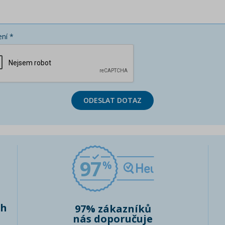
ní *
ODESLAT DOTAZ
97
ch
97% zákazníků
nás doporučuje