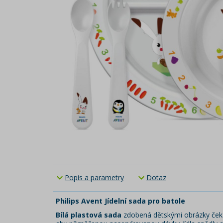
Popis a parametry
Dotaz
Philips Avent Jídelní sada pro batole
Bílá plastová sada
zdobená dětskými obrázky čeká n