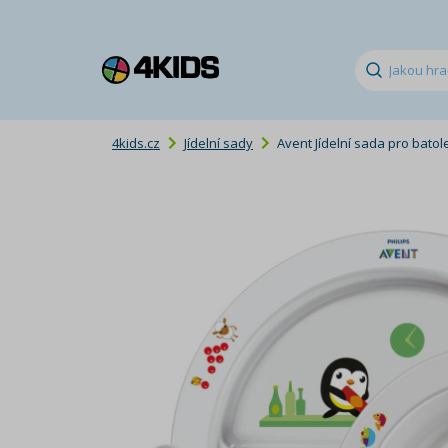
4kids.cz
Jídelní sady
Avent Jídelní sada pro bato