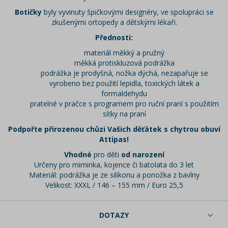
Botičky
byly vyvinuty špičkovými designéry, ve spolupráci se
zkušenými ortopedy a dětskými lékaři.
Přednosti:
materiál měkký a pružný
měkká protiskluzová podrážka
podrážka je prodyšná, nožka dýchá, nezapařuje se
vyrobeno bez použití lepidla, toxických látek a
formaldehydu
pratelné v pračce s programem pro ruční praní s použitím
síťky na praní
Podpořte přirozenou chůzi Vašich děťátek s chytrou obuví
Attipas!
Vhodné
pro děti
od narození
Určeny pro miminka, kojence či batolata do 3 let
Materiál: podrážka je ze silikonu a ponožka z bavlny
Velikost: XXXL / 146 – 155 mm / Euro 25,5
DOTAZY