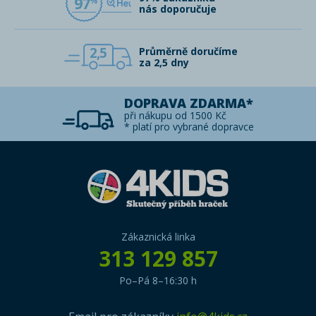
97
nás doporučuje
2,5
Průměrně doručíme
za 2,5 dny
DOPRAVA ZDARMA*
při nákupu od 1500 Kč
* platí pro vybrané dopravce
Zákaznická linka
313 129 857
Po–Pá 8–16:30 h