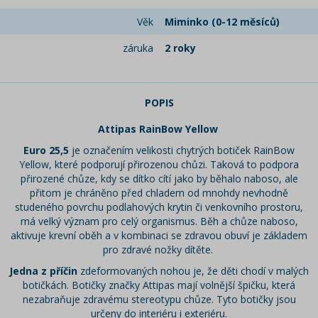
Věk
Miminko (0-12 měsíců)
záruka
2 roky
POPIS
Attipas RainBow Yellow
Euro 25,5
je označením velikosti chytrých botiček RainBow
Yellow, které podporují přirozenou chůzi. Taková to podpora
přirozené chůze, kdy se dítko cítí jako by běhalo naboso, ale
přitom je chráněno před chladem od mnohdy nevhodně
studeného povrchu podlahových krytin či venkovního prostoru,
má velký význam pro celý organismus. Běh a chůze naboso,
aktivuje krevní oběh a v kombinaci se zdravou obuví je základem
pro zdravé nožky dítěte.
Jedna z příčin
zdeformovaných nohou je, že děti chodí v malých
botičkách. Botičky značky Attipas mají volnější špičku, která
nezabraňuje zdravému stereotypu chůze. Tyto botičky jsou
určeny do interiéru i exteriéru.