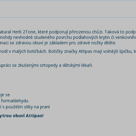
atural Herb 2Tone, které podporují přirozenou chůzi. Taková to podpo
nohdy nevhodně studeného povrchu podlahových krytin či venkovního
naci se zdravou obuví je základem pro zdravé nožky dítěte.
odí v malých botičkách. Botičky značky Attipas mají volnější špičku,
upráci se zkušenými ortopedy a dětskými lékaři.
je se
 a formaldehydu
 s použitím síťky na praní
ytrou obuví Attipas!