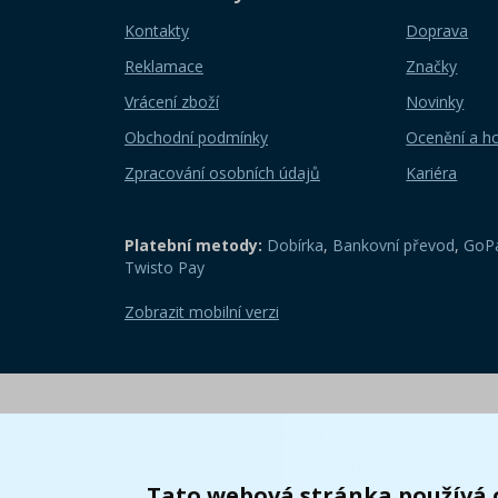
Kontakty
Doprava
Reklamace
Značky
Vrácení zboží
Novinky
Obchodní podmínky
Ocenění a h
Zpracování osobních údajů
Kariéra
Platební metody:
Dobírka
,
Bankovní převod
,
GoPa
Twisto Pay
Zobrazit mobilní verzi
Tato webová stránka používá 