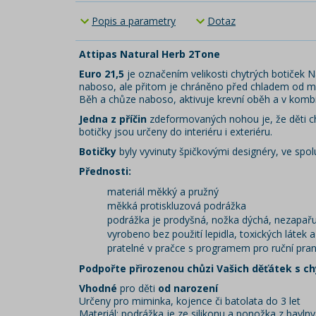
Popis a parametry
Dotaz
Attipas Natural Herb 2Tone
Euro 21,5
je označením velikosti chytrých botiček N
naboso, ale přitom je chráněno před chladem od m
Běh a chůze naboso, aktivuje krevní oběh a v kombi
Jedna z příčin
zdeformovaných nohou je, že děti ch
botičky jsou určeny do interiéru i exteriéru.
Botičky
byly vyvinuty špičkovými designéry, ve spol
Přednosti:
materiál měkký a pružný
měkká protiskluzová podrážka
podrážka je prodyšná, nožka dýchá, nezapařu
vyrobeno bez použití lepidla, toxických látek
pratelné v pračce s programem pro ruční praní
Podpořte přirozenou chůzi Vašich děťátek s ch
Vhodné
pro děti
od narození
Určeny pro miminka, kojence či batolata do 3 let
Materiál: podrážka je ze silikonu a ponožka z bavlny