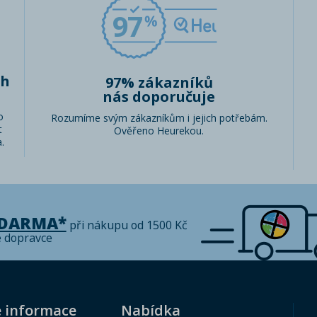
97
ch
97% zákazníků
nás doporučuje
o
Rozumíme svým zákazníkům i jejich potřebám.
t
Ověřeno Heurekou.
.
ZDARMA*
při nákupu od 1500 Kč
é dopravce
é informace
Nabídka