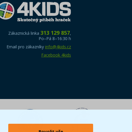
313 129 857
Zákaznická linka
,
Po–Pá 8–16:30 h
Email pro zákazníky
info@4kids.cz
Facebook 4kids
Povolit vše