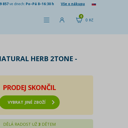
9 857
ve dnech:
Po–Pá 8–16:30 h
Vše o nákupu
0
0 Kč
NATURAL HERB 2TONE -
PRODEJ SKONČIL
VYBRAT JINÉ ZBOŽÍ
DĚLÁ RADOST UŽ
3
DĚTEM