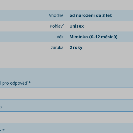
Vhodné
od narození do 3 let
Pohlaví
Unisex
Věk
Miminko (0-12 měsíců)
záruka
2 roky
l pro odpověď *
o
z *