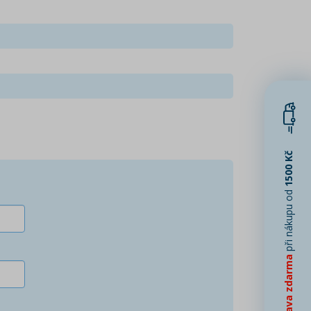
1500 Kč
při nákupu od
Doprava zdarma