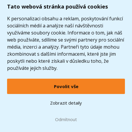
Tato webová stránka používá cookies
K personalizaci obsahu a reklam, poskytování funkcí
sociálních médií a analýze naší návštěvnosti
využíváme soubory cookie. Informace o tom, jak náš
web používáte, sdílíme se svými partnery pro sociální
média, inzerci a analýzy. Partneři tyto údaje mohou
zkombinovat s dalšími informacemi, které jste jim
poskytli nebo které získali v důsledku toho, že
používáte jejich služby.
Povolit vše
© 2005 - 2026 Copyright 4kids.cz
LEGO, logo LEGO a minifigurka jsou ochrannými známkami společnosti LEGO Group. ©
Zobrazit detaily
2024 The LEGO Group.
Tyto internetové stránky používají soubory cookie. Více informací
zde
.
Doprava zdarma
při nákupu od
Odmítnout
1500 Kč*
Zobrazit verzi pro desktop
Hračky můžete mít už
zítra
* platí pro vybrané dopravce