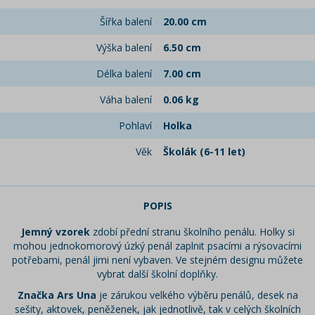
Šířka balení
20.00 cm
Výška balení
6.50 cm
Délka balení
7.00 cm
Váha balení
0.06 kg
Pohlaví
Holka
Věk
Školák (6-11 let)
POPIS
Jemný vzorek
zdobí přední stranu školního penálu. Holky si
mohou jednokomorový úzký penál zaplnit psacími a rýsovacími
potřebami, penál jimi není vybaven. Ve stejném designu můžete
vybrat další školní doplňky.
Značka Ars Una
je zárukou velkého výběru penálů, desek na
sešity, aktovek, peněženek, jak jednotlivě, tak v celých školních