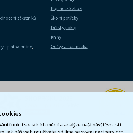
Kojenecké zboží
odnocení zákazníků
Školní potřeby
Dětský pokoj
Knihy
Oděvy a kosmetika
y - platba online
,
cookies
ání funkcí sociálních médií a analýze naší návštěvnosti
, jak náš web používáte, sdílíme se svými partnery pro