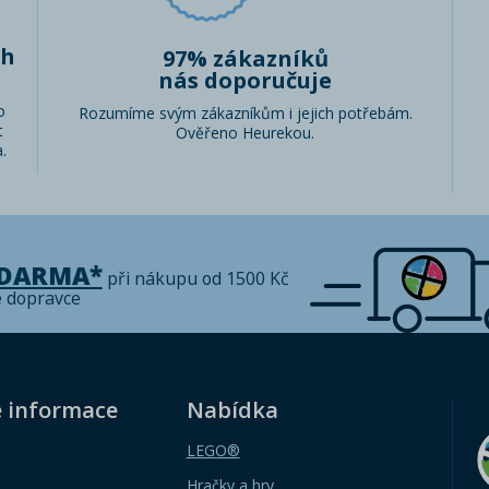
ch
97% zákazníků
nás doporučuje
o
Rozumíme svým zákazníkům i jejich potřebám.
t
Ověřeno Heurekou.
.
ZDARMA*
při nákupu od 1500 Kč
é dopravce
é informace
Nabídka
LEGO®
Hračky a hry