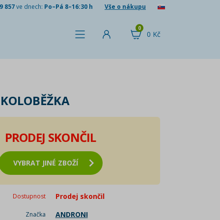
9 857
ve dnech:
Po–Pá 8–16:30 h
Vše o nákupu
0
0 Kč
 KOLOBĚŽKA
PRODEJ SKONČIL
VYBRAT JINÉ ZBOŽÍ
Prodej skončil
Dostupnost
ANDRONI
Značka