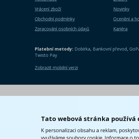
Vrácení zboží
Novinky
Obchodní podmínky
Ocenění a h
Zpracování osobních údajů
Kariéra
Platební metody:
Dobírka
,
Bankovní převod
,
GoPa
Twisto Pay
Zobrazit mobilní verzi
Tato webová stránka používá 
K personalizaci obsahu a reklam, poskytov
využíváme soubory cookie. Informace o tom