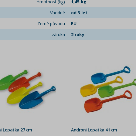
Hmotnost (kg)
1,45 kg
Vhodné
od 3 let
Země původu
EU
záruka
2 roky
i Lopatka 27 cm
Androni Lopatka 41 cm