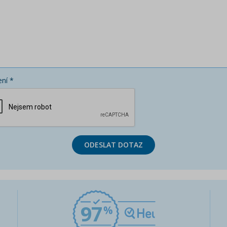
ní *
ODESLAT DOTAZ
97