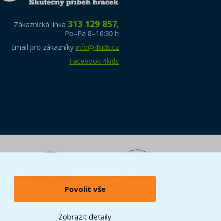
313 129 857
Zákaznická linka
,
Po–Pá 8–16:30 h
Email pro zákazníky
info@4kids.cz
Facebook 4kids
Povolit vše
Zobrazit detaily