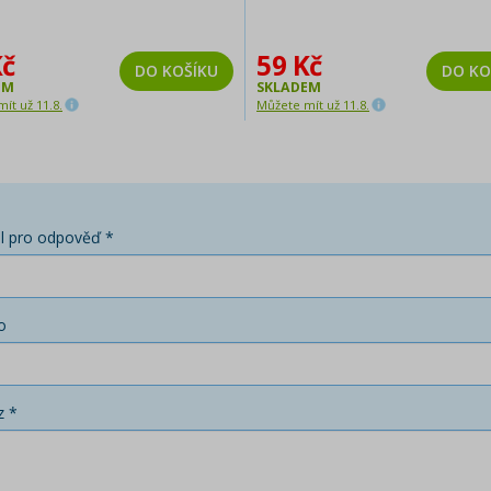
Kč
59 Kč
DO KOŠÍKU
DO KO
EM
SKLADEM
ít už 11.8.
Můžete mít už 11.8.
l pro odpověď *
o
z *