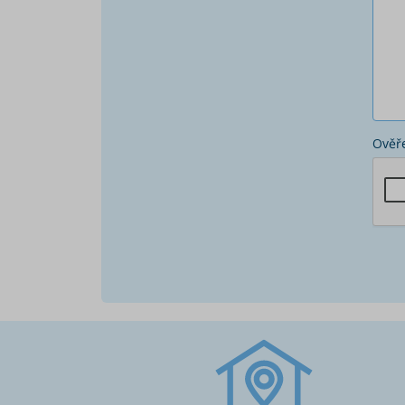
Ověře