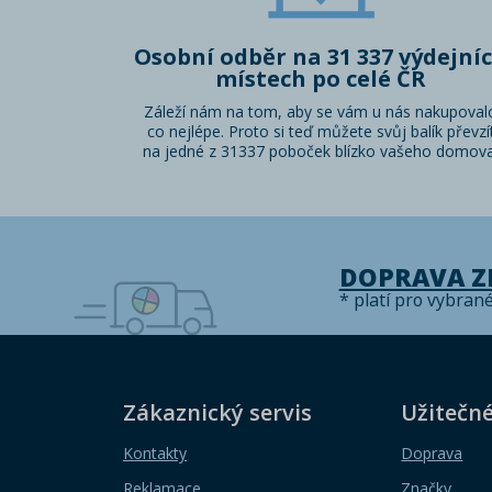
Osobní odběr na 31 337 výdejní
místech po celé ČR
Záleží nám na tom, aby se vám u nás nakupoval
co nejlépe. Proto si teď můžete svůj balík převzí
na jedné z 31337 poboček blízko vašeho domova
DOPRAVA 
* platí pro vybran
Zákaznický servis
Užitečn
Kontakty
Doprava
Reklamace
Značky