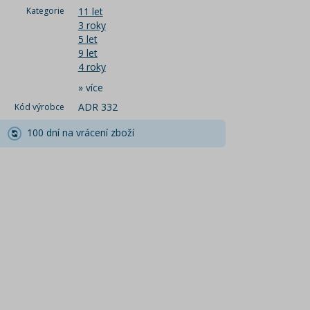
Kategorie
11 let
3 roky
5 let
9 let
4 roky
»
více
ADR 332
Kód výrobce
100 dní na vrácení zboží