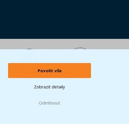
Povolit vše
Zobrazit detaily
Odmítnout
GO Group. © 2024 The LEGO Group.