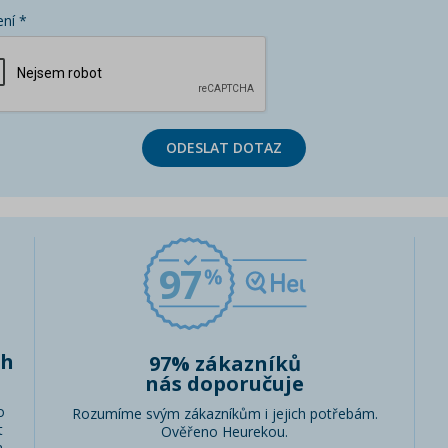
ní *
ODESLAT DOTAZ
97
ch
97% zákazníků
nás doporučuje
o
Rozumíme svým zákazníkům i jejich potřebám.
t
Ověřeno Heurekou.
.