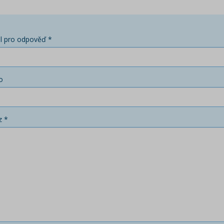
l pro odpověď *
o
z *