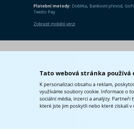
Platební metody:
Dobírka
,
Bankovní převod
,
GoPa
Twisto Pay
Zobrazit mobilní verzi
Tato webová stránka používá 
K personalizaci obsahu a reklam, poskytov
využíváme soubory cookie. Informace o tom
sociální média, inzerci a analýzy. Partneř
které jste jim poskytli nebo které získali v
© 2005 - 2026 Copyright 4kids.c