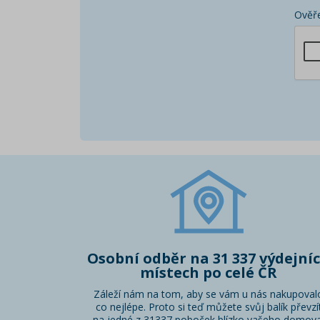
Ověře
Osobní odběr na 31 337 výdejní
místech po celé ČR
Záleží nám na tom, aby se vám u nás nakupoval
co nejlépe. Proto si teď můžete svůj balík převzí
na jedné z 31337 poboček blízko vašeho domova