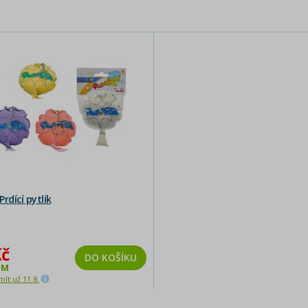
rdící pytlík
Kč
DO KOŠÍKU
EM
ít už 11.8.