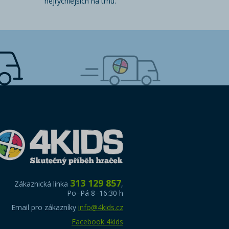
nejrychlejších na trhu.
313 129 857
Zákaznická linka
,
Po–Pá 8–16:30 h
Email pro zákazníky
info@4kids.cz
Facebook 4kids