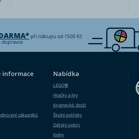
ZDARMA*
při nákupu od 1500 Kč
é dopravce
é informace
Nabídka
LEGO®
Hračky a hry
Kojenecké zboží
odnocení zákazníků
Školní potřeby
Dětský pokoj
Knihy