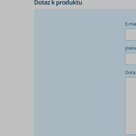
Dotaz k produktu
E-mai
Jmén
Dota