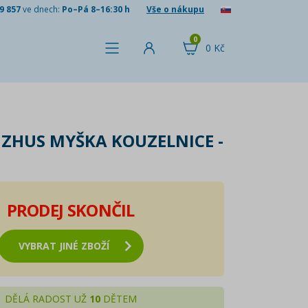
9 857
ve dnech:
Po–Pá 8–16:30 h
Vše o nákupu
0
0 Kč
ZHUS MYŠKA KOUZELNICE -
PRODEJ SKONČIL
VYBRAT JINÉ ZBOŽÍ
DĚLÁ RADOST UŽ
10
DĚTEM