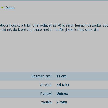
Dotaz
tické kousky a triky. Umí vydávat až 70 různých legračních zvuků. Sv
 skříně, do které zapícháte meče, naučte ji krkolomný skok atd.
Rozměr (cm)
11 cm
Vhodné
od 4 let
Pohlaví
Unisex
záruka
2 roky