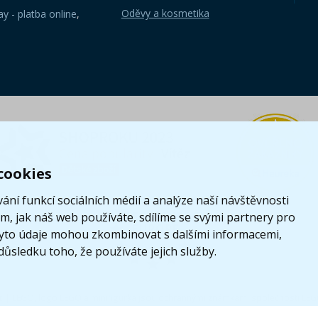
Oděvy a kosmetika
y - platba online
,
cookies
ání funkcí sociálních médií a analýze naší návštěvnosti
, jak náš web používáte, sdílíme se svými partnery pro
i tyto údaje mohou zkombinovat s dalšími informacemi,
 důsledku toho, že používáte jejich služby.
z
|
LEGO, logo LEGO a minifigurka jsou ochrannými známkami společnosti LE