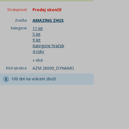
Prodej skončil
Dostupnost
AMAZING ZHUS
Značka
Kategorie
11 let
5 let
9 let
Kategorie hraček
4 roky
»
více
AZM 26000_DYNAMO
Kód výrobce
100 dní na vrácení zboží