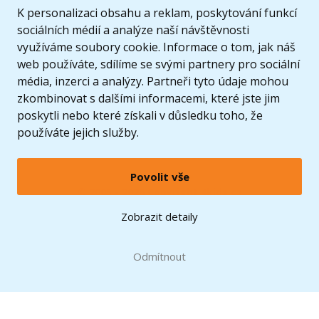
K personalizaci obsahu a reklam, poskytování funkcí
sociálních médií a analýze naší návštěvnosti
využíváme soubory cookie. Informace o tom, jak náš
web používáte, sdílíme se svými partnery pro sociální
média, inzerci a analýzy. Partneři tyto údaje mohou
zkombinovat s dalšími informacemi, které jste jim
poskytli nebo které získali v důsledku toho, že
používáte jejich služby.
Povolit vše
© 2005 - 2026 Copyright 4kids.cz
LEGO, logo LEGO a minifigurka jsou ochrannými známkami společnosti LEGO Group. ©
Zobrazit detaily
2024 The LEGO Group.
Tyto internetové stránky používají soubory cookie. Více informací
zde
.
Doprava zdarma
při nákupu od
Odmítnout
1500 Kč*
Zobrazit verzi pro desktop
Hračky můžete mít už
10.8.
* platí pro vybrané dopravce