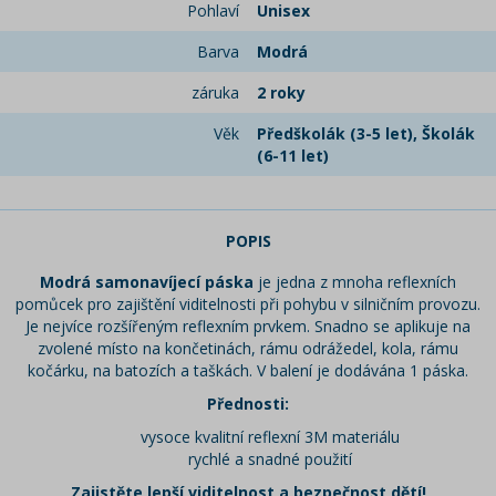
Pohlaví
Unisex
Barva
Modrá
záruka
2 roky
Věk
Předškolák (3-5 let), Školák
(6-11 let)
POPIS
Modrá samonavíjecí páska
je jedna z mnoha reflexních
pomůcek pro zajištění viditelnosti při pohybu v silničním provozu.
Je nejvíce rozšířeným reflexním prvkem. Snadno se aplikuje na
zvolené místo na končetinách, rámu odrážedel, kola, rámu
kočárku, na batozích a taškách. V balení je dodávána 1 páska.
Přednosti:
vysoce kvalitní reflexní 3M materiálu
rychlé a snadné použití
Zajistěte lepší viditelnost a bezpečnost dětí!