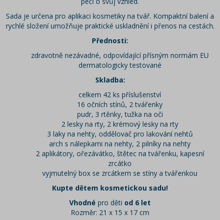
péči o svůj vzhled.
Sada je určena pro aplikaci kosmetiky na tvář. Kompaktní balení a
rychlé složení umožňuje praktické uskladnění i přenos na cestách.
Přednosti:
zdravotně nezávadné, odpovídající přísným normám EU
dermatologicky testované
Skladba:
celkem 42 ks příslušenství
16 očních stínů, 2 tvářenky
pudr, 3 rtěnky, tužka na oči
2 lesky na rty, 2 krémový lesky na rty
3 laky na nehty, oddělovač pro lakování nehtů
arch s nálepkami na nehty, 2 pilníky na nehty
2 aplikátory, ořezávátko, štětec na tvářenku, kapesní
zrcátko
vyjmutelný box se zrcátkem se stíny a tvářenkou
Kupte dětem kosmetickou sadu!
Vhodné
pro děti
od 6 let
Rozměr: 21 x 15 x 17 cm