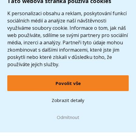
Tato webová stránka používá cookies
K personalizaci obsahu a reklam, poskytování funkcí
sociálních médií a analýze naší návštěvnosti
využíváme soubory cookie. Informace o tom, jak náš
web používáte, sdílíme se svými partnery pro sociální
média, inzerci a analýzy. Partneři tyto údaje mohou
zkombinovat s dalšími informacemi, které jste jim
poskytli nebo které získali v důsledku toho, že
používáte jejich služby.
Povolit vše
© 2005 - 2026 Copyright 4kids.cz
LEGO, logo LEGO a minifigurka jsou ochrannými známkami společnosti LEGO Group. ©
Zobrazit detaily
2024 The LEGO Group.
Tyto internetové stránky používají soubory cookie. Více informací
zde
.
Doprava zdarma
při nákupu od
Odmítnout
1500 Kč*
Zobrazit verzi pro desktop
Hračky můžete mít už
11.8.
* platí pro vybrané dopravce