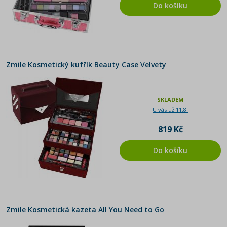
Do košíku
Zmile Kosmetický kufřík Beauty Case Velvety
SKLADEM
U vás už 11.8.
819 Kč
Do košíku
Zmile Kosmetická kazeta All You Need to Go