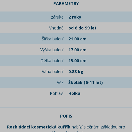
PARAMETRY
záruka
2 roky
Vhodné
od 6 do 99 let
Šířka balení
21.00 cm
Výška balení
17.00 cm
Délka balení
15.00 cm
Váha balení
0.88 kg
Věk
Školák (6-11 let)
Pohlaví
Holka
POPIS
Rozkládací kosmetický kufřík
nabízí slečnám základnu pro