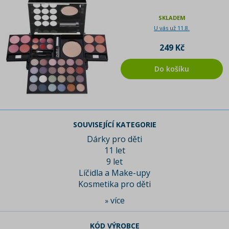
SKLADEM
U vás už 11.8.
249 Kč
Do košíku
SOUVISEJÍCÍ KATEGORIE
Dárky pro děti
11 let
9 let
Líčidla a Make-upy
Kosmetika pro děti
více
»
KÓD VÝROBCE