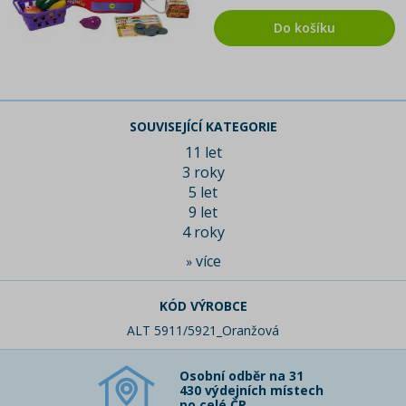
Do košíku
SOUVISEJÍCÍ KATEGORIE
11 let
3 roky
5 let
9 let
4 roky
více
»
KÓD VÝROBCE
ALT 5911/5921_Oranžová
Osobní odběr na 31
430 výdejních místech
po celé ČR