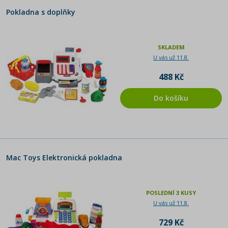
Pokladna s doplňky
SKLADEM
U vás už 11.8.
488 Kč
Do košíku
Mac Toys Elektronická pokladna
POSLEDNÍ 3 KUSY
U vás už 11.8.
729 Kč