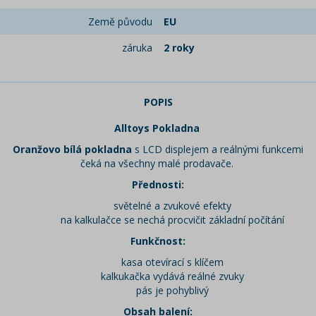
Země původu
EU
záruka
2 roky
POPIS
Alltoys Pokladna
Oranžovo bílá pokladna
s LCD displejem a reálnými funkcemi
čeká na všechny malé prodavače.
Přednosti:
světelné a zvukové efekty
na kalkulačce se nechá procvičit základní počítání
Funkčnost:
kasa otevírací s klíčem
kalkukačka vydává reálné zvuky
pás je pohyblivý
Obsah balení: