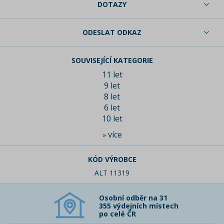
DOTAZY
ODESLAT ODKAZ
SOUVISEJÍCÍ KATEGORIE
11 let
9 let
8 let
6 let
10 let
více
»
KÓD VÝROBCE
ALT 11319
Osobní odběr na 31
355 výdejních místech
po celé ČR