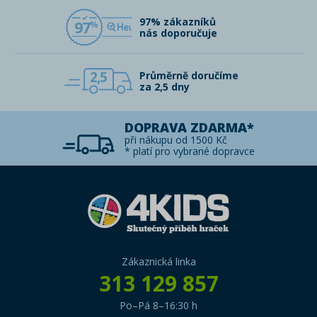
97% zákazníků
97
nás doporučuje
2,5
Průměrně doručíme
za 2,5 dny
DOPRAVA ZDARMA*
při nákupu od 1500 Kč
* platí pro vybrané dopravce
Zákaznická linka
313 129 857
Po–Pá 8–16:30 h