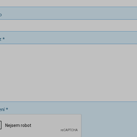
o
z *
ní *