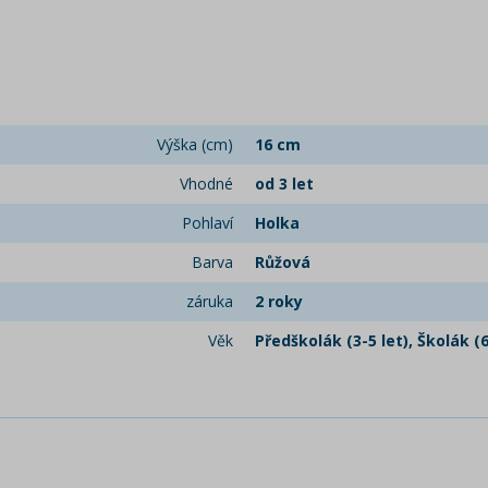
Výška (cm)
16 cm
Vhodné
od 3 let
Pohlaví
Holka
Barva
Růžová
záruka
2 roky
Věk
Předškolák (3-5 let), Školák (6