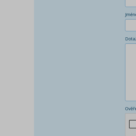
Jmén
Dota
Ověře