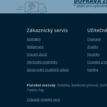
DOPRAVA 
* platí pro vybran
Zákaznický servis
Užitečn
Kontakty
Doprava
Reklamace
Značky
Vrácení zboží
Novinky
Obchodní podmínky
Ocenění a h
Zpracování osobních údajů
Kariéra
Platební metody:
Dobírka
,
Bankovní převod
,
GoPa
Twisto Pay
Zobrazit mobilní verzi