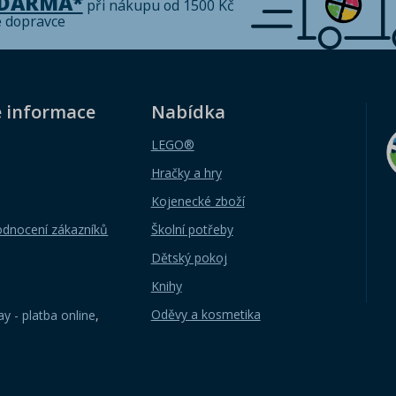
ZDARMA*
při nákupu od 1500 Kč
é dopravce
é informace
Nabídka
LEGO®
Hračky a hry
Kojenecké zboží
odnocení zákazníků
Školní potřeby
Dětský pokoj
Knihy
Oděvy a kosmetika
y - platba online
,