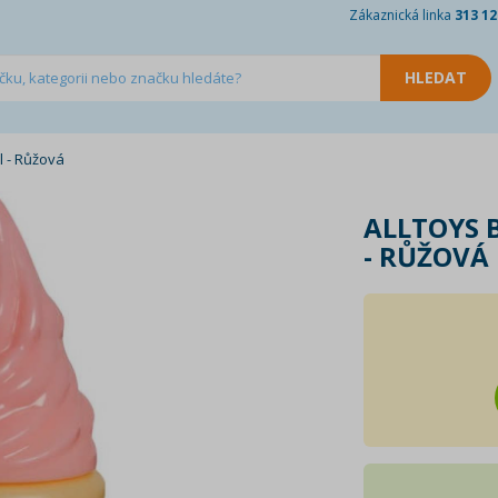
Zákaznická linka
313 12
l - Růžová
ALLTOYS 
- RŮŽOVÁ