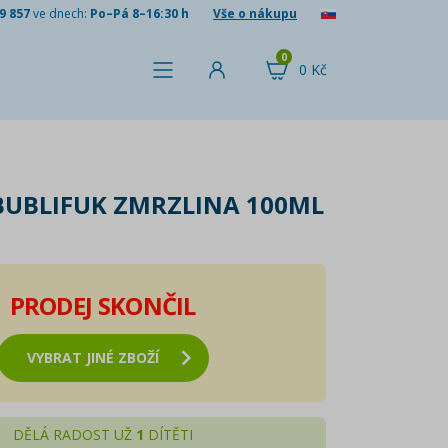
9 857
ve dnech:
Po–Pá 8–16:30 h
Vše o nákupu
0
0 Kč
BUBLIFUK ZMRZLINA 100ML
PRODEJ SKONČIL
VYBRAT JINÉ ZBOŽÍ
DĚLÁ RADOST UŽ
1
DÍTĚTI