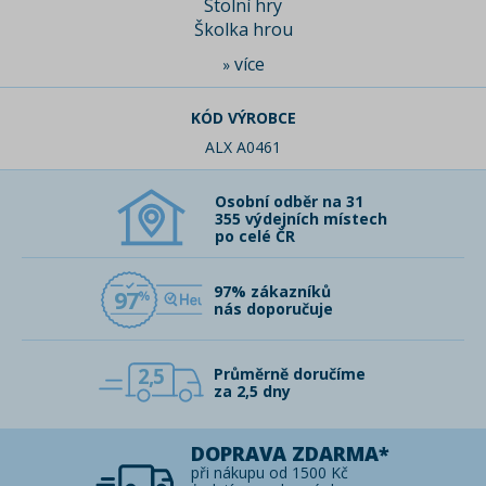
Stolní hry
Školka hrou
více
»
KÓD VÝROBCE
ALX A0461
Osobní odběr na 31
355 výdejních místech
po celé ČR
97% zákazníků
97
nás doporučuje
2,5
Průměrně doručíme
za 2,5 dny
DOPRAVA ZDARMA*
při nákupu od 1500 Kč