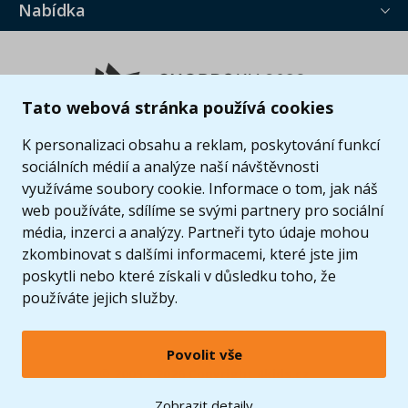
Nabídka
Tato webová stránka používá cookies
K personalizaci obsahu a reklam, poskytování funkcí
sociálních médií a analýze naší návštěvnosti
využíváme soubory cookie. Informace o tom, jak náš
web používáte, sdílíme se svými partnery pro sociální
média, inzerci a analýzy. Partneři tyto údaje mohou
zkombinovat s dalšími informacemi, které jste jim
poskytli nebo které získali v důsledku toho, že
používáte jejich služby.
Povolit vše
© 2005 - 2026 Copyright 4kids.cz
LEGO, logo LEGO a minifigurka jsou ochrannými známkami společnosti LEGO Group. ©
Zobrazit detaily