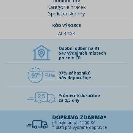
Rodinné hry
Kategorie hraček
Společenské hry
KÓD VÝROBCE
ALB C38
Osobní odběr na 31
547 výdejních místech
po celé ČR
97% zákazníků
97
nás doporučuje
2,5
Průměrně doručíme
za 2,5 dny
DOPRAVA ZDARMA*
při nákupu od 1500 Kč
* platí pro vybrané dopravce