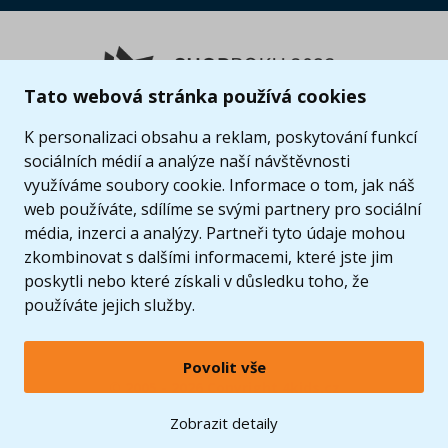
Tato webová stránka používá cookies
K personalizaci obsahu a reklam, poskytování funkcí
sociálních médií a analýze naší návštěvnosti
využíváme soubory cookie. Informace o tom, jak náš
web používáte, sdílíme se svými partnery pro sociální
média, inzerci a analýzy. Partneři tyto údaje mohou
zkombinovat s dalšími informacemi, které jste jim
poskytli nebo které získali v důsledku toho, že
používáte jejich služby.
Povolit vše
© 2005 - 2026 Copyright 4kids.cz
LEGO, logo LEGO a minifigurka jsou ochrannými známkami společnosti LEGO Group. ©
Zobrazit detaily
2024 The LEGO Group.