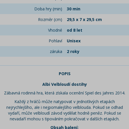
Doba hry (min)
30 min
Rozměr (cm)
29,5 x 7 x 29,5 cm
Vhodné
od 8 let
Pohlaví
Unisex
záruka
2 roky
POPIS
Albi Velbloudí dostihy
Zábavná rodinná hra, která získala ocenění Spiel des Jahres 2014.
Každý z hráčů může natypovat v jednotlivých etapách
nejrychlejšího, ale i nejpomalejšího velblouda. Pokud se odhad
vydaří, může velbloudí závod vydělat hodně peněz. Pokud se
nevadaří mohou s tipováním pokračovat v dalších etapách.
Obsah balení: