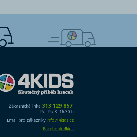
313 129 857
Zákaznická linka
,
Po–Pá 8–16:30 h
Email pro zákazníky
info@4kids.cz
Facebook 4kids