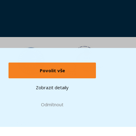
Povolit vše
Zobrazit detaily
Odmítnout
GO Group. © 2024 The LEGO Group.