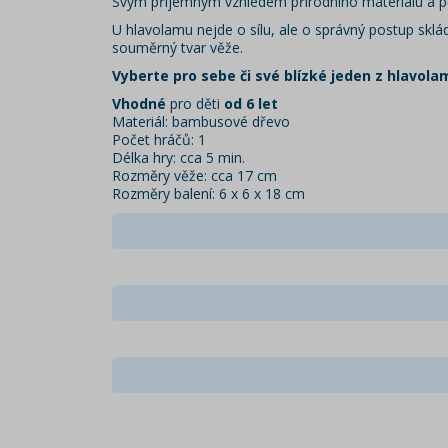
Svým příjemným vzhledem přírodního materiálu a p
U hlavolamu nejde o sílu, ale o správný postup sklá
souměrný tvar věže.
Vyberte pro sebe či své blízké jeden z hlavolam
Vhodné
pro děti
od 6 let
Materiál: bambusové dřevo
Počet hráčů: 1
Délka hry: cca 5 min.
Rozměry věže: cca 17 cm
Rozměry balení: 6 x 6 x 18 cm