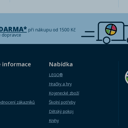
ZDARMA*
při nákupu od 1500 Kč
é dopravce
é informace
Nabídka
LEGO®
Hračky a hry
Kojenecké zboží
odnocení zákazníků
Školní potřeby
Dětský pokoj
Knihy