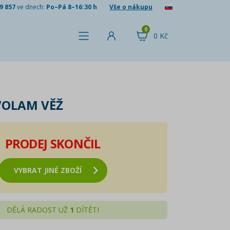
9 857
ve dnech:
Po–Pá 8–16:30 h
Vše o nákupu
0
0 Kč
VOLAM VĚŽ
PRODEJ SKONČIL
VYBRAT JINÉ ZBOŽÍ
DĚLÁ RADOST UŽ
1
DÍTĚTI