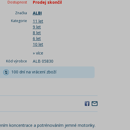
Prodej skončil
Dostupnost
ALBI
Značka
Kategorie
11 let
9 let
8 let
6 let
10 let
»
více
ALB 05830
Kód výrobce
100 dní na vrácení zboží
sílením koncentrace a potrénováním jemné motoriky.