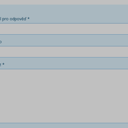
l pro odpověď *
o
z *