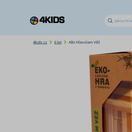
4kids.cz
6 let
Albi Hlavolam Věž