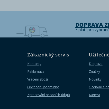
DOPRAVA 
* platí pro vybran
Zákaznický servis
Užitečn
Kontakty
Doprava
Reklamace
Značky
Vrácení zboží
Novinky
Obchodní podmínky
Ocenění a h
Zpracování osobních údajů
Kariéra