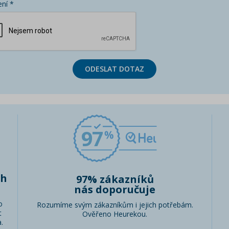
ní *
ODESLAT DOTAZ
97
ch
97% zákazníků
nás doporučuje
o
Rozumíme svým zákazníkům i jejich potřebám.
t
Ověřeno Heurekou.
.