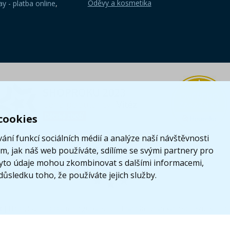
Oděvy a kosmetika
y - platba online
,
cookies
ání funkcí sociálních médií a analýze naší návštěvnosti
, jak náš web používáte, sdílíme se svými partnery pro
i tyto údaje mohou zkombinovat s dalšími informacemi,
 důsledku toho, že používáte jejich služby.
z
|
LEGO, logo LEGO a minifigurka jsou ochrannými známkami společnosti LE