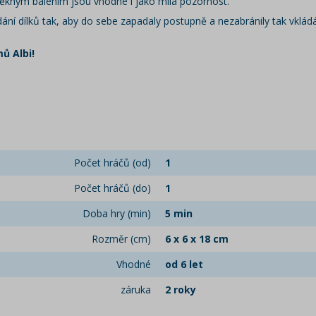
ěkným balením jsou vhodné i jako milá pozornost.
dání dílků tak, aby do sebe zapadaly postupně a nezabránily tak vklád
ů Albi!
Počet hráčů (od)
1
Počet hráčů (do)
1
Doba hry (min)
5 min
Rozměr (cm)
6 x 6 x 18 cm
Vhodné
od 6 let
záruka
2 roky