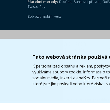
Platební metody:
Dobírka
,
Bankovní převod
,
GoPa
Twisto Pay
Zobrazit mobilní verzi
Tato webová stránka používá 
K personalizaci obsahu a reklam, poskytov
využíváme soubory cookie. Informace o tom
sociální média, inzerci a analýzy. Partneř
které jste jim poskytli nebo které získali v
© 2005 - 2026 Copyright 4kids.c