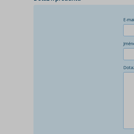
E-mai
Jmén
Dota