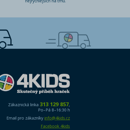
nejrychlejších na trhu.
313 129 857
Zákaznická linka
,
Po–Pá 8–16:30 h
Email pro zákazníky
info@4kids.cz
Facebook 4kids