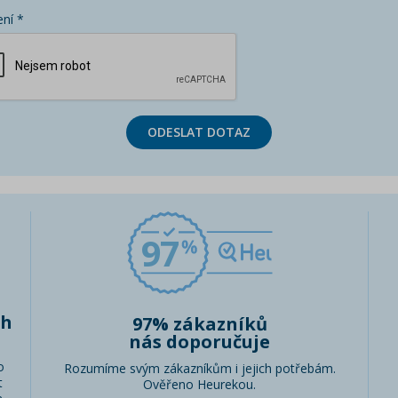
ní *
ODESLAT DOTAZ
97
ch
97% zákazníků
nás doporučuje
o
Rozumíme svým zákazníkům i jejich potřebám.
t
Ověřeno Heurekou.