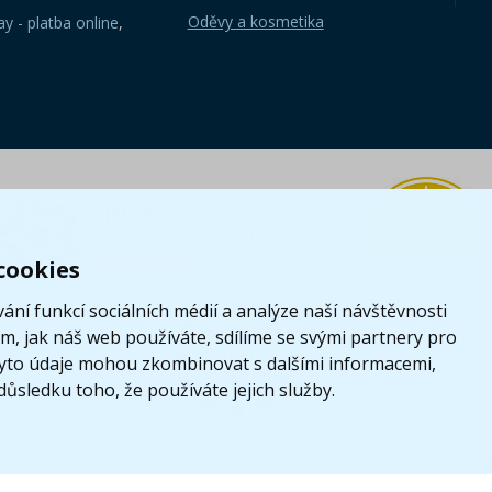
Oděvy a kosmetika
y - platba online
,
cookies
ání funkcí sociálních médií a analýze naší návštěvnosti
, jak náš web používáte, sdílíme se svými partnery pro
i tyto údaje mohou zkombinovat s dalšími informacemi,
 důsledku toho, že používáte jejich služby.
z
|
LEGO, logo LEGO a minifigurka jsou ochrannými známkami společnosti LE