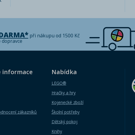
.
ZDARMA*
při nákupu od 1500 Kč
é dopravce
é informace
Nabídka
LEGO®
Hračky a hry
Kojenecké zboží
odnocení zákazníků
Školní potřeby
Dětský pokoj
Knihy