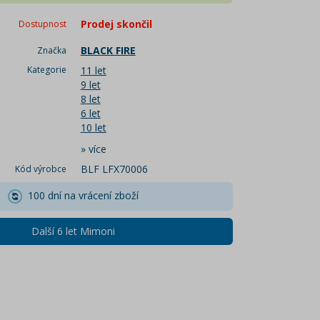
Prodej skončil
Dostupnost
BLACK FIRE
Značka
Kategorie
11 let
9 let
8 let
6 let
10 let
»
více
BLF LFX70006
Kód výrobce
100 dní na vrácení zboží
Další 6 let Mimoni