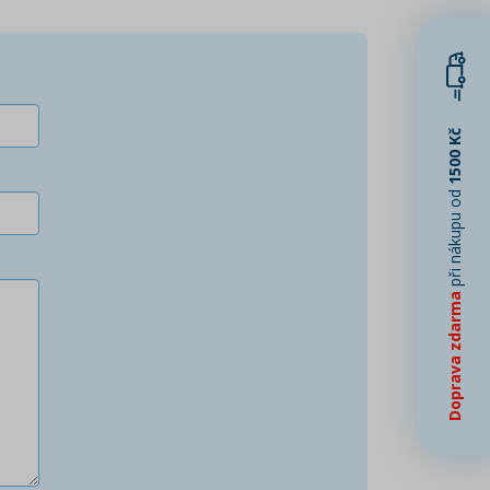
1500 Kč
při nákupu od
Doprava zdarma