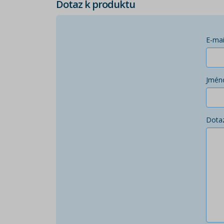
Dotaz k produktu
E-mai
Jmén
Dota