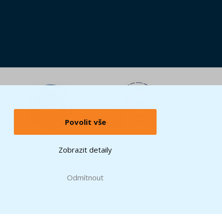
Povolit vše
Zobrazit detaily
Odmítnout
GO Group. © 2024 The LEGO Group.