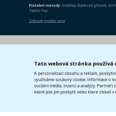
Platební metody:
Dobírka
,
Bankovní převod
,
GoPa
Twisto Pay
Zobrazit mobilní verzi
Tato webová stránka používá 
K personalizaci obsahu a reklam, poskytov
využíváme soubory cookie. Informace o tom
sociální média, inzerci a analýzy. Partneř
které jste jim poskytli nebo které získali v
© 2005 - 2026 Copyright 4kids.c