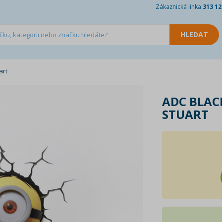
Zákaznická linka
313 12
art
ADC BLAC
STUART