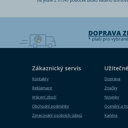
na jedné z 31547 poboček blízko vašeho domova
DOPRAVA 
* platí pro vybran
Zákaznický servis
Užitečn
Kontakty
Doprava
Reklamace
Značky
Vrácení zboží
Novinky
Obchodní podmínky
Ocenění a h
Zpracování osobních údajů
Kariéra