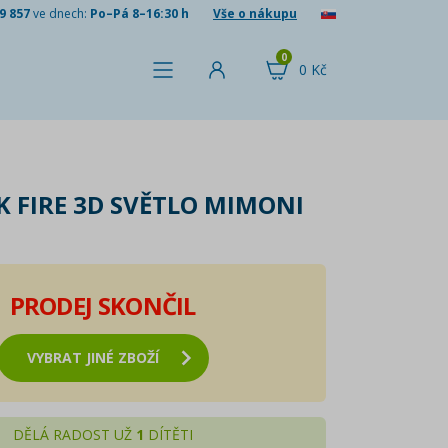
9 857
ve dnech:
Po–Pá 8–16:30 h
Vše o nákupu
0
0 Kč
K FIRE 3D SVĚTLO MIMONI
PRODEJ SKONČIL
VYBRAT JINÉ ZBOŽÍ
DĚLÁ RADOST UŽ
1
DÍTĚTI