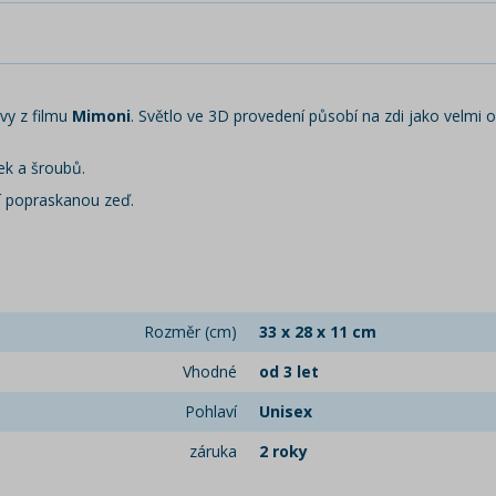
avy z filmu
Mimoni
. Světlo ve 3D provedení působí na zdi jako velmi o
ek a šroubů.
cí popraskanou zeď.
Rozměr (cm)
33 x 28 x 11 cm
Vhodné
od 3 let
Pohlaví
Unisex
záruka
2 roky