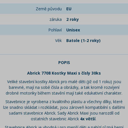
Země původu
EU
záruka
2 roky
Pohlaví
Unisex
Věk
Batole (1-2 roky)
POPIS
Abrick 7708 Kostky Maxi s čísly 30ks
Veliké stavební kostky Abrick pro malé děti (již od 1 roku) jsou
barevné, mají na sobě čísla a obrázky, a tak kromě rozvíjení
drobné motoriky během stavění mají také edukativní charakter.
Stavebnice je vyrobena z kvalitního plastu a všechny dílky, které
lze snadno skládat i rozkládat, jsou zároveň kompatibilní s dalšími
sadami stavebnice Abrick. Sady Abrick Maxi jsou narozdíl od
ostatních stavebnic Abrick
4x větší
.
Stavebnice Abrick je vhodná i pro menší děti a nabízí různá herní