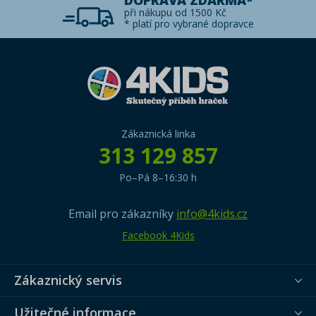
DOPRAVA ZDARMA*
při nákupu od 1500 Kč
* platí pro vybrané dopravce
Zákaznická linka
313 129 857
Po–Pá 8–16:30 h
Email pro zákazníky
info@4kids.cz
Facebook 4Kids
Zákaznický servis
Užitečné informace