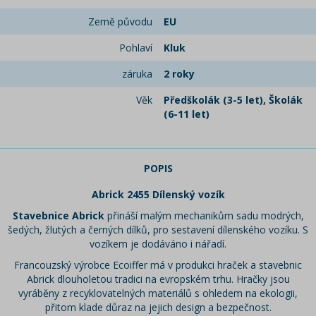
Země původu
EU
Pohlaví
Kluk
záruka
2 roky
Věk
Předškolák (3-5 let), Školák
(6-11 let)
POPIS
Abrick 2455 Dílenský vozík
Stavebnice Abrick
přináší malým mechanikům sadu modrých,
šedých, žlutých a černých dílků, pro sestavení dílenského vozíku. S
vozíkem je dodáváno i nářadí.
Francouzský výrobce Ecoiffer má v produkci hraček a stavebnic
Abrick dlouholetou tradici na evropském trhu. Hračky jsou
vyráběny z recyklovatelných materiálů s ohledem na ekologii,
přitom klade důraz na jejich design a bezpečnost.