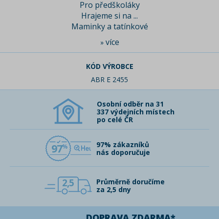
Pro předškoláky
Hrajeme si na ...
Maminky a tatínkové
více
»
KÓD VÝROBCE
ABR E 2455
Osobní odběr na 31
337 výdejních místech
po celé ČR
97% zákazníků
97
nás doporučuje
2,5
Průměrně doručíme
za 2,5 dny
DOPRAVA ZDARMA*