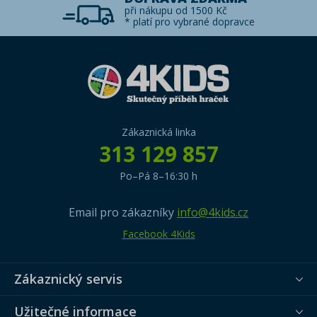
při nákupu od 1500 Kč
* platí pro vybrané dopravce
Zákaznická linka
313 129 857
Po–Pá 8–16:30 h
Email pro zákazníky
info@4kids.cz
Facebook 4Kids
Zákaznický servis
Užitečné informace