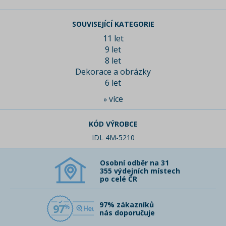
SOUVISEJÍCÍ KATEGORIE
11 let
9 let
8 let
Dekorace a obrázky
6 let
více
»
KÓD VÝROBCE
IDL 4M-5210
Osobní odběr na 31
355 výdejních místech
po celé ČR
97% zákazníků
97
nás doporučuje