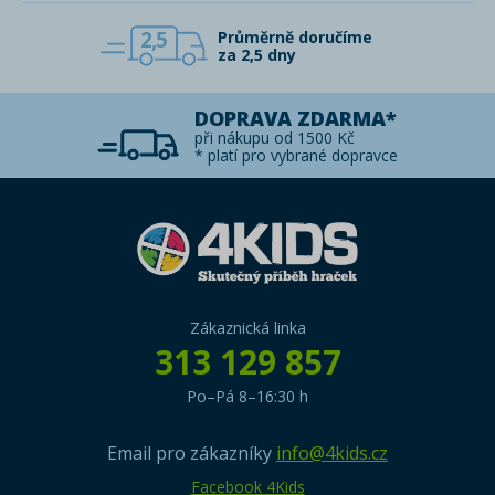
2,5
Průměrně doručíme
za 2,5 dny
DOPRAVA ZDARMA*
při nákupu od 1500 Kč
* platí pro vybrané dopravce
Zákaznická linka
313 129 857
Po–Pá 8–16:30 h
Email pro zákazníky
info@4kids.cz
Facebook 4Kids