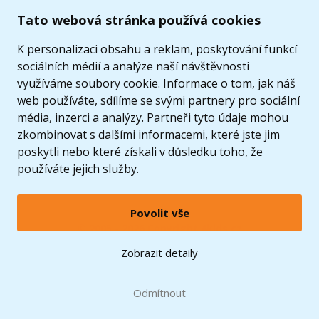
Tato webová stránka používá cookies
K personalizaci obsahu a reklam, poskytování funkcí
sociálních médií a analýze naší návštěvnosti
využíváme soubory cookie. Informace o tom, jak náš
web používáte, sdílíme se svými partnery pro sociální
média, inzerci a analýzy. Partneři tyto údaje mohou
zkombinovat s dalšími informacemi, které jste jim
poskytli nebo které získali v důsledku toho, že
používáte jejich služby.
Povolit vše
© 2005 - 2026 Copyright 4kids.cz
LEGO, logo LEGO a minifigurka jsou ochrannými známkami společnosti LEGO Group. ©
Zobrazit detaily
2024 The LEGO Group.
Tyto internetové stránky používají soubory cookie. Více informací
zde
.
Doprava zdarma
při nákupu od
Odmítnout
1500 Kč*
Zobrazit verzi pro desktop
Hračky můžete mít už
11.8.