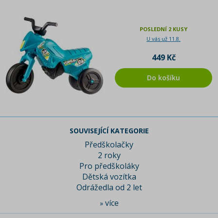
POSLEDNÍ 2 KUSY
U vás už 11.8.
449 Kč
Do košíku
SOUVISEJÍCÍ KATEGORIE
Předškolačky
2 roky
Pro předškoláky
Dětská vozítka
Odrážedla od 2 let
více
»