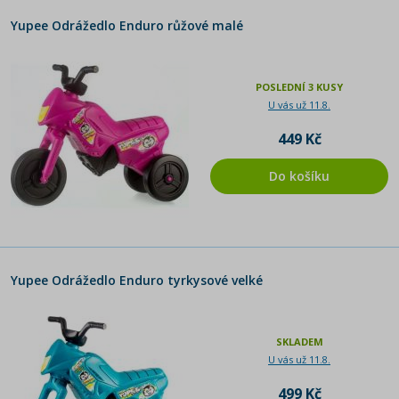
Yupee Odrážedlo Enduro růžové malé
POSLEDNÍ 3 KUSY
U vás už 11.8.
449 Kč
Do košíku
Yupee Odrážedlo Enduro tyrkysové velké
SKLADEM
U vás už 11.8.
499 Kč