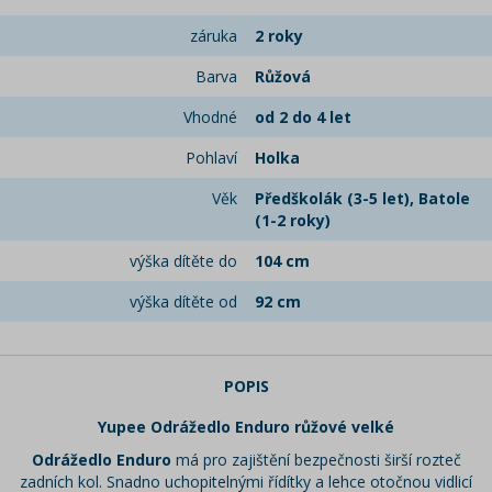
záruka
2 roky
Barva
Růžová
Vhodné
od 2 do 4 let
Pohlaví
Holka
Věk
Předškolák (3-5 let), Batole
(1-2 roky)
výška dítěte do
104 cm
výška dítěte od
92 cm
POPIS
Yupee Odrážedlo Enduro růžové velké
Odrážedlo Enduro
má pro zajištění bezpečnosti širší rozteč
zadních kol. Snadno uchopitelnými řídítky a lehce otočnou vidlicí