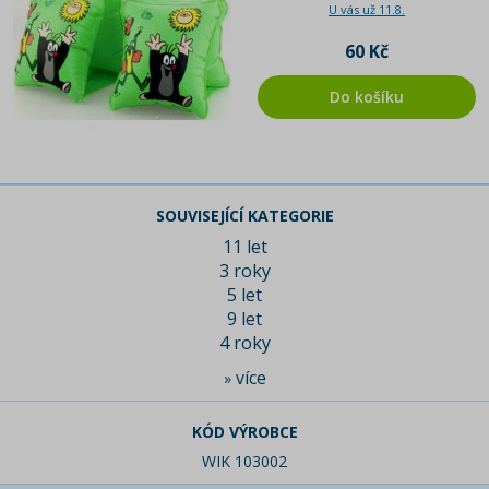
U vás už 11.8.
60 Kč
Do košíku
SOUVISEJÍCÍ KATEGORIE
11 let
3 roky
5 let
9 let
4 roky
více
»
KÓD VÝROBCE
WIK 103002