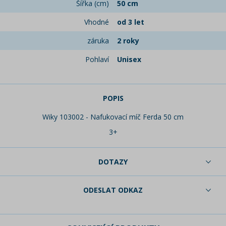
Šířka (cm)
50 cm
Vhodné
od 3 let
záruka
2 roky
Pohlaví
Unisex
POPIS
Wiky 103002 - Nafukovací míč Ferda 50 cm
3+
DOTAZY
ODESLAT ODKAZ