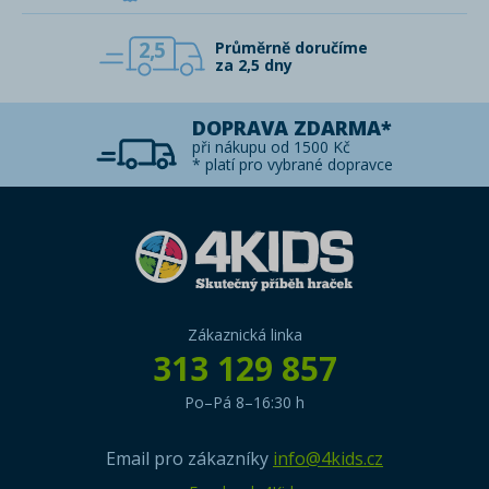
2,5
Průměrně doručíme
za 2,5 dny
DOPRAVA ZDARMA*
při nákupu od 1500 Kč
* platí pro vybrané dopravce
Zákaznická linka
313 129 857
Po–Pá 8–16:30 h
Email pro zákazníky
info@4kids.cz