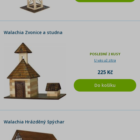
Walachia Zvonice a studna
POSLEDNÍ 2 KUSY
U vás už zítra
225 Kč
Do košíku
Walachia Hrázděný špýchar