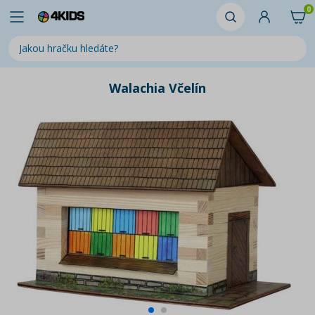
0
Walachia Včelín