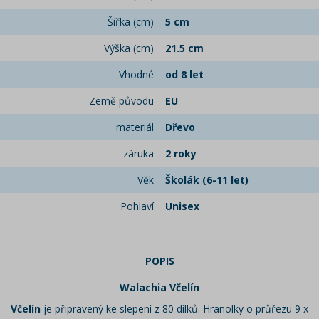
Šířka (cm)
5 cm
Výška (cm)
21.5 cm
Vhodné
od 8 let
Země původu
EU
materiál
Dřevo
záruka
2 roky
Věk
Školák (6-11 let)
Pohlaví
Unisex
POPIS
Walachia Včelín
Včelín
je připravený ke slepení z 80 dílků. Hranolky o průřezu 9 x