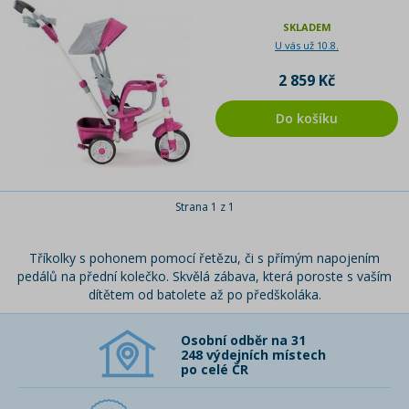
SKLADEM
U vás už 10.8.
2 859 Kč
Do košíku
Strana 1 z 1
Tříkolky s pohonem pomocí řetězu, či s přímým napojením
pedálů na přední kolečko. Skvělá zábava, která poroste s vaším
dítětem od batolete až po předškoláka.
Osobní odběr na 31
248 výdejních místech
po celé ČR