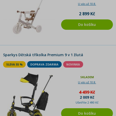
U vás už 10.8.
2 899 Kč
Do košíku
Sparkys Dětská tříkolka Premium 9 v 1 žlutá
SLEVA 55 %
DOPRAVA ZDARMA
NOVINKA
SKLADEM
U vás už 10.8.
4 499 Kč
2 009 Kč
Ušetříte 2 490 Kč
Do košíku