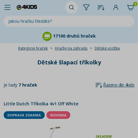
0
17100 druhů hraček
Kategorie hraček
Hračky na zahradu
Dětská vozítka
Dětské šlapací tříkolky
Je tady
7 hraček
Řazeno dle 4kids
Little Dutch Tříkolka 4v1 Off White
DOPRAVA ZDARMA
NOVINKA
SKLADEM