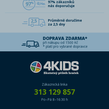
97% zákazníků
97
nás doporučuje
2,5
Průměrně doručíme
za 2,5 dny
DOPRAVA ZDARMA*
při nákupu od 1500 Kč
* platí pro vybrané dopravce
Zákaznická linka
313 129 857
Po–Pá 8–16:30 h