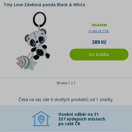
Tiny Love Závěsná panda Black & White
SKLADEM
U vás už 11.8.
389 Kč
Do košíku
Strana 1 z 1
Čeká na vás zde 6 skvělých produktů od 1 značky.
Osobní odběr na 31
337 výdejních místech
po celé ČR