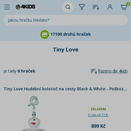
0
17100 druhů hraček
Tiny Love
Je tady
6 hraček
Řazeno dle 4kids
Tiny Love Hudební kolotoč na cesty Black & White - Poškozený obal
SKLADEM
U vás už 11.8.
899 Kč