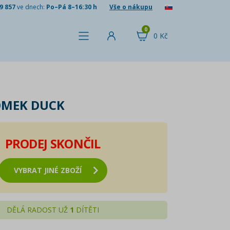
9 857
ve dnech:
Po–Pá 8–16:30 h
Vše o nákupu
0
0 Kč
OMEK DUCK
PRODEJ SKONČIL
VYBRAT JINÉ ZBOŽÍ
DĚLÁ RADOST UŽ
1
DÍTĚTI