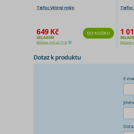
Teifoc Větrný mlýn
Teifoc
649 Kč
1 01
DO KOŠÍKU
SKLADEM
SKLAD
Můžete mít už 11.8.
Můžete m
Dotaz k produktu
E-mai
Jmén
Dota