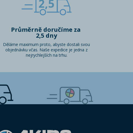
2,5
Průměrně doručíme za
2,5 dny
Děláme maximum proto, abyste dostali svou
objednávku včas. Naše expedice je jedna z
nejrychlejších na trhu.