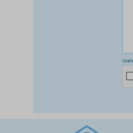
Ověře