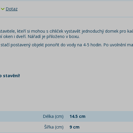
Dotaz
tavitele, kteří si mohou s cihliček vystavět jednoduchý domek pro kač
 oken i dveří. Nářadí je přiloženo v boxu.
 stačí postavený objekt ponořit do vody na 4-5 hodin. Po uvolnění malt
 stavění!
Délka (cm)
14.5 cm
Šířka (cm)
9 cm