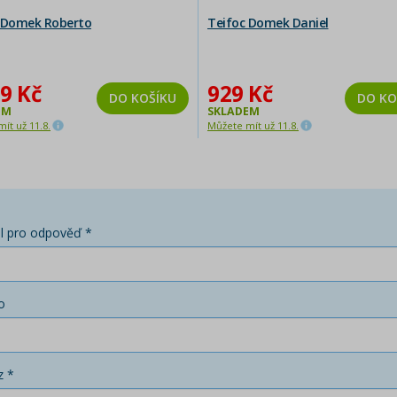
 Domek Roberto
Teifoc Domek Daniel
9 Kč
929 Kč
DO KOŠÍKU
DO KO
EM
SKLADEM
ít už 11.8.
Můžete mít už 11.8.
l pro odpověď *
o
z *