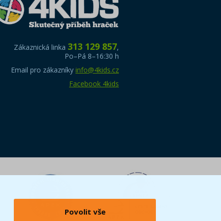
313 129 857
Zákaznická linka
,
Po–Pá 8–16:30 h
Email pro zákazníky
info@4kids.cz
Facebook 4kids
Povolit vše