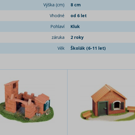
Výška (cm)
8 cm
Vhodné
od 6 let
Pohlaví
Kluk
záruka
2 roky
Věk
Školák (6-11 let)