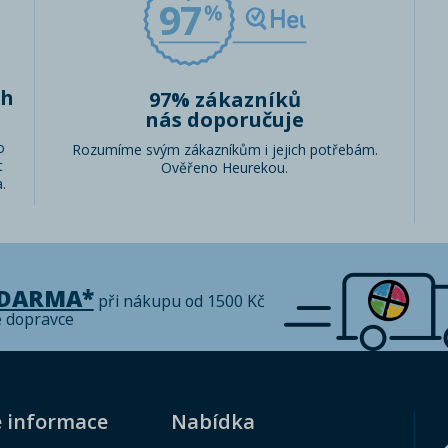
97
ch
97% zákazníků
nás doporučuje
o
Rozumíme svým zákazníkům i jejich potřebám.
t
Ověřeno Heurekou.
.
ZDARMA*
při nákupu od 1500 Kč
é dopravce
é informace
Nabídka