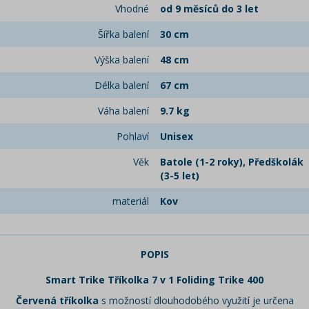
Vhodné
od 9 měsíců do 3 let
Šířka balení
30 cm
Výška balení
48 cm
Délka balení
67 cm
Váha balení
9.7 kg
Pohlaví
Unisex
Věk
Batole (1-2 roky), Předškolák
(3-5 let)
materiál
Kov
POPIS
Smart Trike Tříkolka 7 v 1 Foliding Trike 400
Červená
tříkolka
s možností dlouhodobého využití je určena