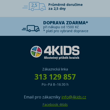
2,5
Průměrně doručíme
za 2,5 dny
DOPRAVA ZDARMA*
při nákupu od 1500 Kč
* platí pro vybrané dopravce
Zákaznická linka
313 129 857
Po–Pá 8–16:30 h
Email pro zákazníky
info@4kids.cz
Facebook 4Kids