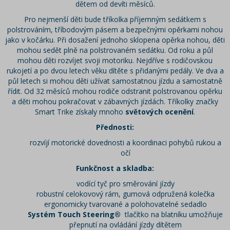
dětem od devíti měsíců.
Pro nejmenší děti bude tříkolka příjemným sedátkem s
polstrováním, tříbodovým pásem a bezpečnými opěrkami nohou
jako v kočárku. Při dosažení jednoho sklopena opěrka nohou, děti
mohou sedět plně na polstrovaném sedátku. Od roku a půl
mohou děti rozvíjet svoji motoriku. Nejdříve s rodičovskou
rukojetí a po dvou letech věku dítěte s přidanými pedály. Ve dva a
půl letech si mohou děti užívat samostatnou jízdu a samostatně
řídit. Od 32 měsíců mohou rodiče odstranit polstrovanou opěrku
a děti mohou pokračovat v zábavných jízdách. Tříkolky značky
Smart Trike získaly mnoho
světových ocenění
.
Přednosti:
rozvíjí motorické dovednosti a koordinaci pohybů rukou a
očí
Funkčnost a skladba:
vodící tyč pro směrování jízdy
robustní celokovový rám, gumová odpružená kolečka
ergonomicky tvarované a polohovatelné sedadlo
Systém Touch Steering®
tlačítko na blatníku umožňuje
přepnutí na ovládání jízdy dítětem