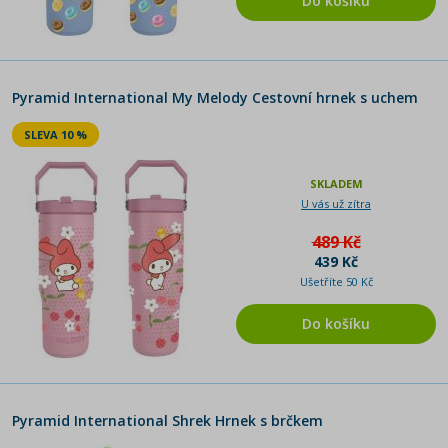
Do košíku
Pyramid International My Melody Cestovní hrnek s uchem
SLEVA 10 %
SKLADEM
U vás už zítra
489 Kč
439 Kč
Ušetříte 50 Kč
Do košíku
Pyramid International Shrek Hrnek s brčkem