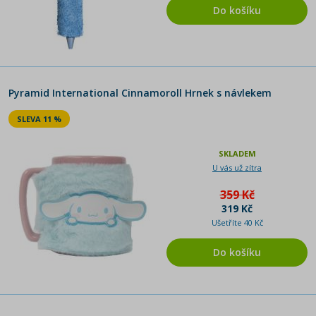
Do košíku
Pyramid International Cinnamoroll Hrnek s návlekem
SLEVA 11 %
SKLADEM
U vás už zítra
359 Kč
319 Kč
Ušetříte 40 Kč
Do košíku