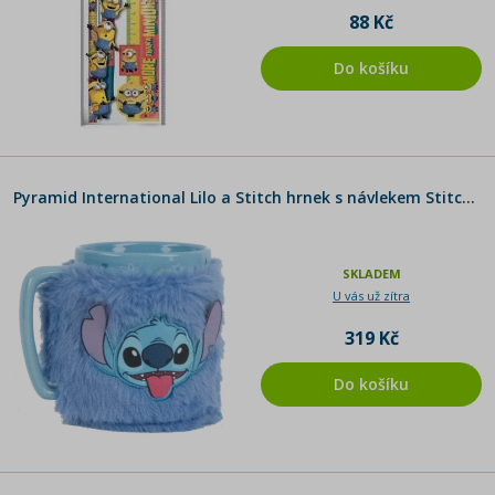
88 Kč
Do košíku
Pyramid International Lilo a Stitch hrnek s návlekem Stitch modrý
SKLADEM
U vás už zítra
319 Kč
Do košíku