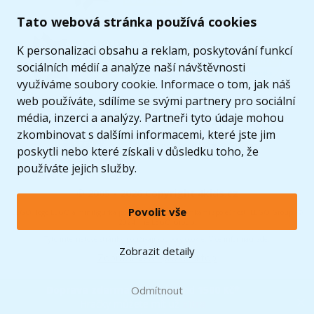
Tato webová stránka používá cookies
K personalizaci obsahu a reklam, poskytování funkcí
sociálních médií a analýze naší návštěvnosti
využíváme soubory cookie. Informace o tom, jak náš
web používáte, sdílíme se svými partnery pro sociální
média, inzerci a analýzy. Partneři tyto údaje mohou
zkombinovat s dalšími informacemi, které jste jim
poskytli nebo které získali v důsledku toho, že
používáte jejich služby.
© 2005 - 2026 Copyright 4kids.cz
Povolit vše
LEGO, logo LEGO a minifigurka jsou ochrannými známkami společnosti LEGO Group. ©
2024 The LEGO Group.
Tyto internetové stránky používají soubory cookie. Více informací
zde
.
Zobrazit detaily
Zobrazit verzi pro desktop
Doprava zdarma
při nákupu od
Odmítnout
1500 Kč*
Hračky můžete mít už
zítra