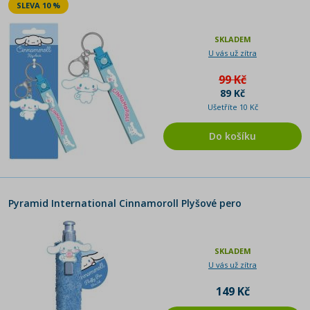
SLEVA 10 %
SKLADEM
U vás už zítra
99 Kč
89 Kč
Ušetříte 10 Kč
Do košíku
Pyramid International Cinnamoroll Plyšové pero
SKLADEM
U vás už zítra
149 Kč