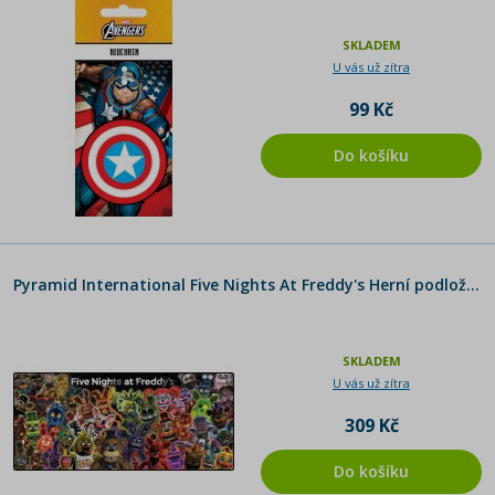
SKLADEM
U vás už zítra
99 Kč
Do košíku
Pyramid International Five Nights At Freddy's Herní podložka 90 x 40 cm Glow Montage
SKLADEM
U vás už zítra
309 Kč
Do košíku