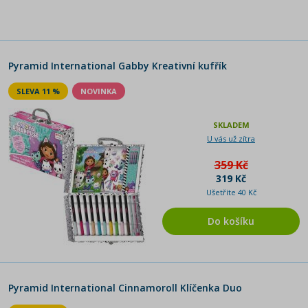
Pyramid International Gabby Kreativní kufřík
SLEVA 11 %
NOVINKA
SKLADEM
U vás už zítra
359 Kč
319 Kč
Ušetříte 40 Kč
Do košíku
Pyramid International Cinnamoroll Klíčenka Duo