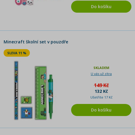
Do košíku
Minecraft školní set v pouzdře
SLEVA 11 %
SKLADEM
U vás už zítra
149 Kč
132 Kč
Ušetříte 17 Kč
Do košíku