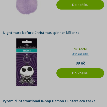
Do košíku
Nightmare before Christmas spinner klíčenka
SKLADEM
U vás už zítra
89 Kč
Do košíku
Pyramid International K-pop Demon Hunters eco taška