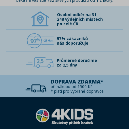
Čeká na vás zde 782 skvělých produktů od 1 značky.
Osobní odběr na 31
248 výdejních místech
po celé ČR
97% zákazníků
97
nás doporučuje
2,5
Průměrně doručíme
za 2,5 dny
DOPRAVA ZDARMA*
při nákupu od 1500 Kč
* platí pro vybrané dopravce