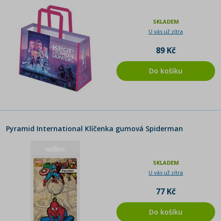
SKLADEM
U vás už zítra
89 Kč
Do košíku
Pyramid International Klíčenka gumová Spiderman
SKLADEM
U vás už zítra
77 Kč
Do košíku