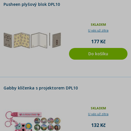
Pusheen plyšový blok DPL10
SKLADEM
U vás už zítra
177 Kč
Do košíku
Gabby klíčenka s projektorem DPL10
SKLADEM
U vás už zítra
132 Kč