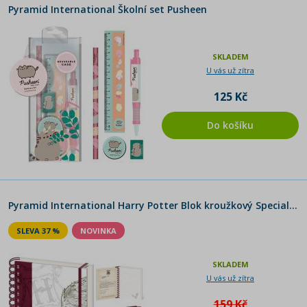
Pyramid International Školní set Pusheen
SKLADEM
U vás už zítra
125 Kč
Do košíku
Pyramid International Harry Potter Blok kroužkový Special Delivery
SLEVA 37 %
NOVINKA
SKLADEM
U vás už zítra
159 Kč