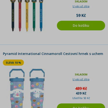
SKLADEM
U vás už zítra
59 Kč
Do košíku
Pyramid International Cinnamoroll Cestovní hrnek s uchem
SLEVA 10 %
SKLADEM
U vás už zítra
489 Kč
439 Kč
Ušetříte 50 Kč