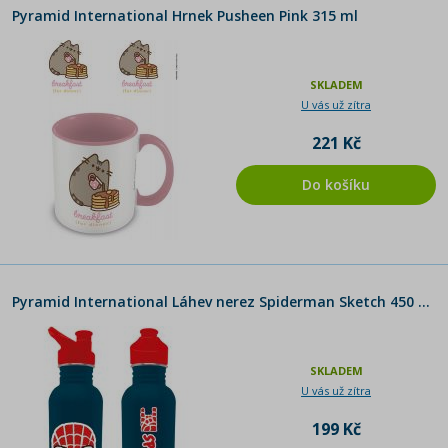
Pyramid International Hrnek Pusheen Pink 315 ml
SKLADEM
U vás už zítra
221 Kč
Do košíku
Pyramid International Láhev nerez Spiderman Sketch 450 ml
SKLADEM
U vás už zítra
199 Kč