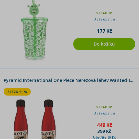
SKLADEM
U vás už zítra
177 Kč
Do košíku
Pyramid International One Piece Nerezová láhev Wanted-Luffy
SLEVA 11 %
SKLADEM
U vás už zítra
449 Kč
399 Kč
Ušetříte 50 Kč