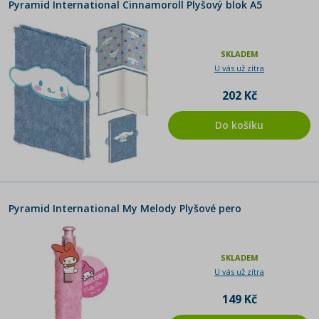
Pyramid International Cinnamoroll Plyšový blok A5
SKLADEM
U vás už zítra
202 Kč
Do košíku
Pyramid International My Melody Plyšové pero
SKLADEM
U vás už zítra
149 Kč