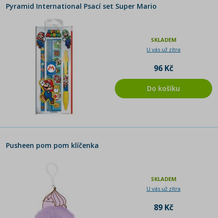
Pyramid International Psací set Super Mario
SKLADEM
U vás už zítra
96 Kč
Do košíku
Pusheen pom pom klíčenka
SKLADEM
U vás už zítra
89 Kč