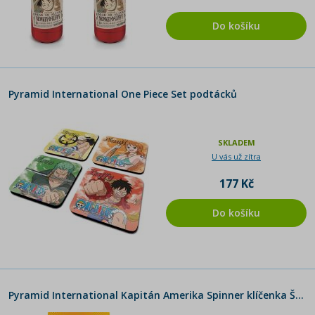
Do košíku
Pyramid International One Piece Set podtácků
SKLADEM
U vás už zítra
177 Kč
Do košíku
Pyramid International Kapitán Amerika Spinner klíčenka Štít