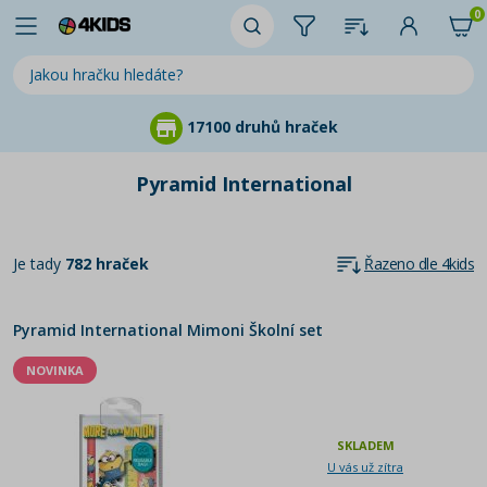
0
 druhů hraček
97 % záka
Pyramid International
Je tady
782 hraček
Řazeno dle 4kids
Pyramid International Mimoni Školní set
NOVINKA
SKLADEM
U vás už zítra