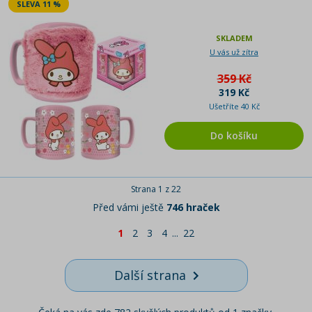
SLEVA 11 %
SKLADEM
U vás už zítra
359 Kč
319 Kč
Ušetříte 40 Kč
Do košíku
Strana 1 z 22
Před vámi ještě
746 hraček
1
2
3
4
...
22
Další strana