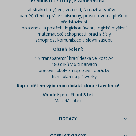
Předností této hry je zaměření na:
abstraktní myšlení, znalosti, fantazii a tvořivost
paměť, čtení a práce s písmeny, prostorovou a plošnou
představivost
pozornost a postřeh, logickou úvahu, logické myšlení
matematické schopnosti, práci s čísly
schopnost komunikace a slovní zásobu
Obsah balení:
1 x transparentní hrací deska velikost A4
180 dílků v 6-ti barvách
pracovní úkoly a inspirativní obrázky
herní plán na piškvorky
Kupte dětem výbornou didaktickou stavebnici!
Vhodné
pro děti
od 3 let
Materiál: plast
DOTAZY
ODESLAT ODKAZ