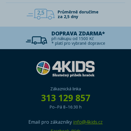
2,5
Průměrně doručíme
za 2,5 dny
DOPRAVA ZDARMA*
při nákupu od 1500 Kč
* platí pro vybrané dopravce
Zákaznická linka
313 129 857
Po–Pá 8–16:30 h
Email pro zákazníky
info@4kids.cz
Facebook 4Kids