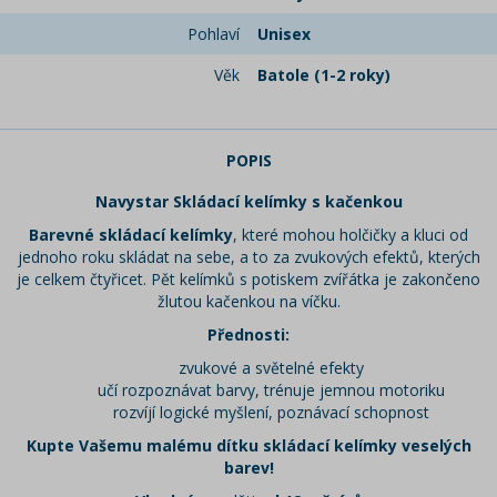
Pohlaví
Unisex
Věk
Batole (1-2 roky)
POPIS
Navystar Skládací kelímky s kačenkou
Barevné skládací kelímky
, které mohou holčičky a kluci od
jednoho roku skládat na sebe, a to za zvukových efektů, kterých
je celkem čtyřicet. Pět kelímků s potiskem zvířátka je zakončeno
žlutou kačenkou na víčku.
Přednosti:
zvukové a světelné efekty
učí rozpoznávat barvy, trénuje jemnou motoriku
rozvíjí logické myšlení, poznávací schopnost
Kupte Vašemu malému dítku skládací kelímky veselých
barev!