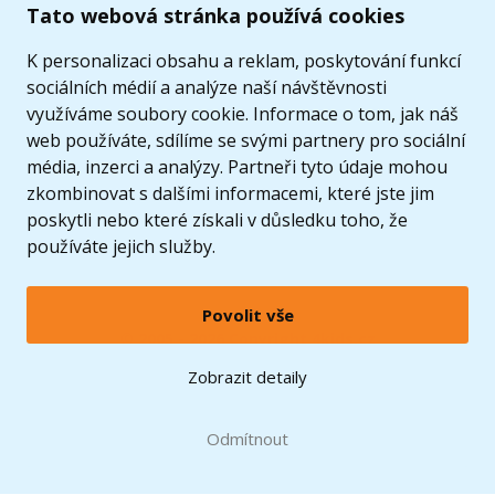
Tato webová stránka používá cookies
K personalizaci obsahu a reklam, poskytování funkcí
sociálních médií a analýze naší návštěvnosti
využíváme soubory cookie. Informace o tom, jak náš
web používáte, sdílíme se svými partnery pro sociální
média, inzerci a analýzy. Partneři tyto údaje mohou
zkombinovat s dalšími informacemi, které jste jim
poskytli nebo které získali v důsledku toho, že
používáte jejich služby.
Povolit vše
© 2005 - 2026 Copyright 4kids.cz
LEGO, logo LEGO a minifigurka jsou ochrannými známkami společnosti LEGO Group. ©
Zobrazit detaily
2024 The LEGO Group.
Tyto internetové stránky používají soubory cookie. Více informací
zde
.
Doprava zdarma
při nákupu od
Odmítnout
1500 Kč*
Zobrazit verzi pro desktop
Hračky můžete mít už
10.8.
* platí pro vybrané dopravce