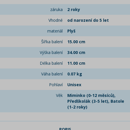
záruka
2 roky
Vhodné
od narození do 5 let
materiál
Plyš
Šířka balení
15.00 cm
Výška balení
34.00 cm
Délka balení
11.00 cm
Váha balení
0.07 kg
Pohlaví
Unisex
Věk
Miminko (0-12 měsíců),
Předškolák (3-5 let), Batole
(1-2 roky)
POPIS