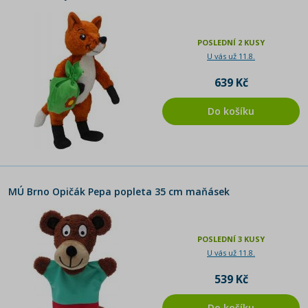
POSLEDNÍ 2 KUSY
U vás už 11.8.
639 Kč
Do košíku
MÚ Brno Opičák Pepa popleta 35 cm maňásek
POSLEDNÍ 3 KUSY
U vás už 11.8.
539 Kč
Do košíku