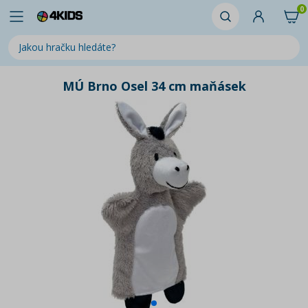
0
MÚ Brno Osel 34 cm maňásek