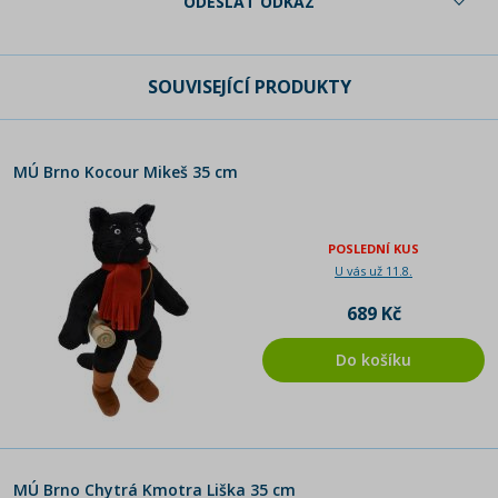
ODESLAT ODKAZ
SOUVISEJÍCÍ PRODUKTY
MÚ Brno Kocour Mikeš 35 cm
POSLEDNÍ KUS
U vás už 11.8.
689 Kč
Do košíku
MÚ Brno Chytrá Kmotra Liška 35 cm