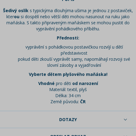
Šedivý oslík
s typickýma dlouhýma ušima je jednou z postaviček,
kter
ou
si dospělí nebo větší děti mohou nasunout na ruku jako
maňáska. S takto připraveným maňáskem se mohou pustit do
vyprávění pohádkového příběhu.
Přednosti:
vyprávění s pohádkovou postavičkou rozvíjí u dětí
představivost
pokud děti zkouší vyprávět samy, napomáhají rozvoji své
slovní zásoby a vyjadřování
Vyberte dětem plyšového maňáska!
Vhodné
pro děti
od narození
Materiál: textil, plyš
Délka: 34 cm
Země původu:
ČR
DOTAZY