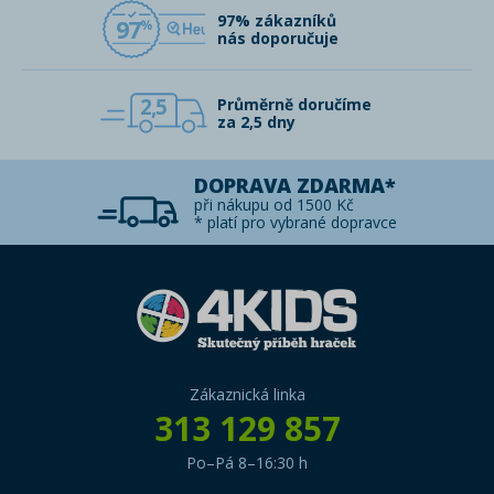
97% zákazníků
97
nás doporučuje
2,5
Průměrně doručíme
za 2,5 dny
DOPRAVA ZDARMA*
při nákupu od 1500 Kč
* platí pro vybrané dopravce
Zákaznická linka
313 129 857
Po–Pá 8–16:30 h