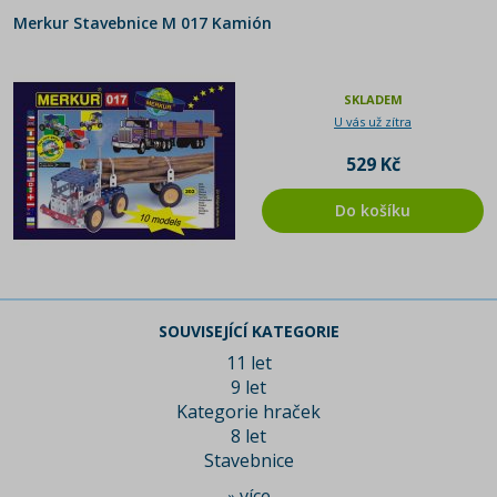
Merkur Stavebnice M 017 Kamión
SKLADEM
U vás už zítra
529 Kč
Do košíku
SOUVISEJÍCÍ KATEGORIE
11 let
9 let
Kategorie hraček
8 let
Stavebnice
více
»