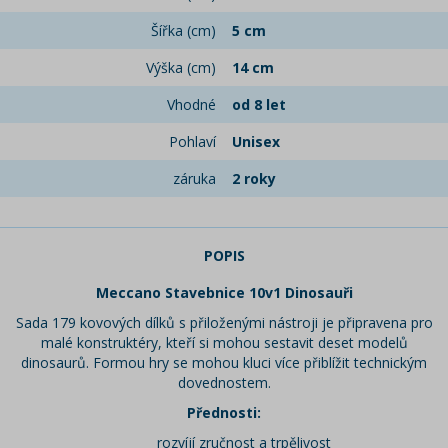
Šířka (cm)
5 cm
Výška (cm)
14 cm
Vhodné
od 8 let
Pohlaví
Unisex
záruka
2 roky
POPIS
Meccano Stavebnice 10v1 Dinosauři
Sada 179 kovových dílků s přiloženými nástroji je připravena pro
malé konstruktéry, kteří si mohou sestavit deset modelů
dinosaurů. Formou hry se mohou kluci více přiblížit technickým
dovednostem.
Přednosti:
rozvíjí zručnost a trpělivost