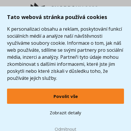
Tato webová stránka používá cookies
K personalizaci obsahu a reklam, poskytování funkcí
sociálních médií a analýze naší návštěvnosti
využíváme soubory cookie. Informace o tom, jak náš
web používáte, sdílíme se svými partnery pro sociální
média, inzerci a analýzy. Partneři tyto údaje mohou
zkombinovat s dalšími informacemi, které jste jim
poskytli nebo které získali v důsledku toho, že
používáte jejich služby.
Povolit vše
© 2005 - 2026 Copyright 4kids.cz
LEGO, logo LEGO a minifigurka jsou ochrannými známkami společnosti LEGO Group. ©
Zobrazit detaily
2024 The LEGO Group.
Tyto internetové stránky používají soubory cookie. Více informací
zde
.
Doprava zdarma
při nákupu od
Odmítnout
1500 Kč*
Zobrazit verzi pro desktop