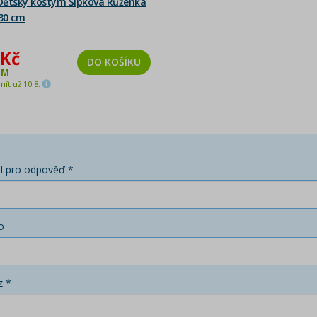
ětský kostým Šípková Růženka
130 cm
 Kč
DO KOŠÍKU
EM
ít už 10.8.
l pro odpověď *
o
z *