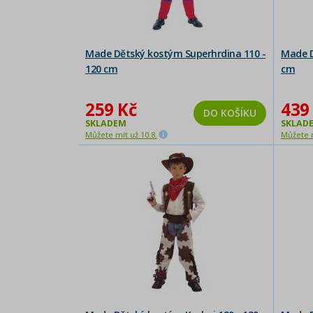
Made Dětský kostým Superhrdina 110 -
Made D
120 cm
cm
259 Kč
439
DO KOŠÍKU
SKLADEM
SKLAD
Můžete mít už 10.8.
Můžete m