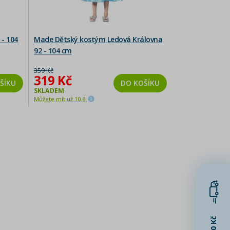
- 104
Made Dětský kostým Ledová Královna
92 - 104 cm
359 Kč
319 Kč
ŠÍKU
DO KOŠÍKU
SKLADEM
Můžete mít už 10.8.
1500 Kč