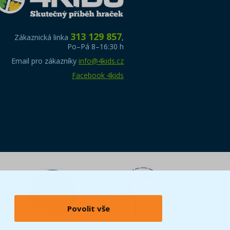
313 129 857
Zákaznická linka
,
Po–Pá 8–16:30 h
Email pro zákazníky
info@4kids.cz
Facebook 4kids
Povolit vše