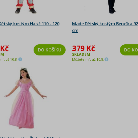
ětský kostým Hasič 110 - 120
Made Dětský kostým Beruška 92 
cm
 Kč
379 Kč
DO KOŠÍKU
DO KO
EM
SKLADEM
ít už 10.8.
Můžete mít už 10.8.