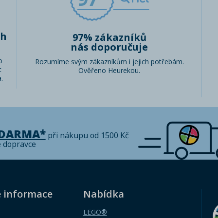
ch
97% zákazníků
nás doporučuje
o
Rozumíme svým zákazníkům i jejich potřebám.
t
Ověřeno Heurekou.
.
ZDARMA*
při nákupu od 1500 Kč
é dopravce
é informace
Nabídka
LEGO®