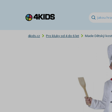
4kids.cz
Pro kluky od 4 do 6 let
Made Dětský kos