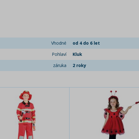
Vhodné
od 4 do 6 let
Pohlaví
Kluk
záruka
2 roky