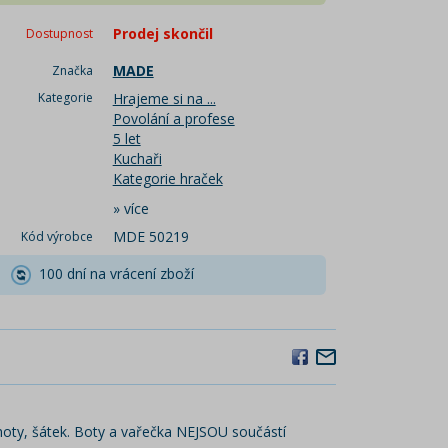
Prodej skončil
Dostupnost
MADE
Značka
Kategorie
Hrajeme si na ...
Povolání a profese
5 let
Kuchaři
Kategorie hraček
»
více
MDE 50219
Kód výrobce
100 dní na vrácení zboží
lhoty, šátek. Boty a vařečka NEJSOU součástí