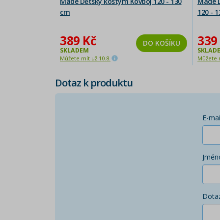
Made Dětský kostým Kovboj 120 - 130
Made D
cm
120 - 
389 Kč
339
DO KOŠÍKU
SKLADEM
SKLAD
Můžete mít už 10.8.
Můžete m
Dotaz k produktu
E-mai
Jmén
Dota