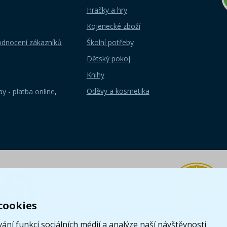
Hračky a hry
Kojenecké zboží
odnocení zákazníků
Školní potřeby
Dětský pokoj
Knihy
Oděvy a kosmetika
y - platba online
,
cookies
ání funkcí sociálních médií a analýze naší návštěvnosti