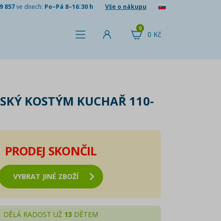
9 857
ve dnech:
Po–Pá 8–16:30 h
Vše o nákupu
0
0 Kč
SKÝ KOSTÝM KUCHAŘ 110-
PRODEJ SKONČIL
VYBRAT JINÉ ZBOŽÍ
DĚLÁ RADOST UŽ
13
DĚTEM