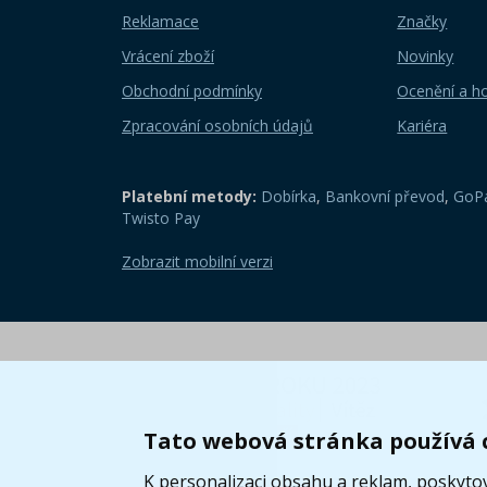
Reklamace
Značky
Vrácení zboží
Novinky
Obchodní podmínky
Ocenění a h
Zpracování osobních údajů
Kariéra
Platební metody:
Dobírka
,
Bankovní převod
,
GoPa
Twisto Pay
Zobrazit mobilní verzi
Tato webová stránka používá 
K personalizaci obsahu a reklam, poskytov