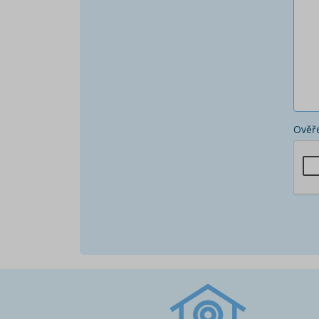
Ověře