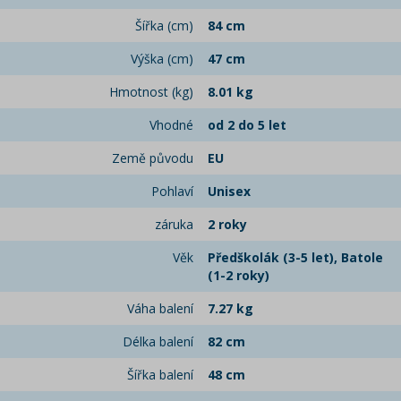
Šířka (cm)
84 cm
Výška (cm)
47 cm
Hmotnost (kg)
8.01 kg
Vhodné
od 2 do 5 let
Země původu
EU
Pohlaví
Unisex
záruka
2 roky
Věk
Předškolák (3-5 let), Batole
(1-2 roky)
Váha balení
7.27 kg
Délka balení
82 cm
Šířka balení
48 cm