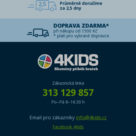
2,5
Průměrně doručíme
za 2,5 dny
DOPRAVA ZDARMA*
při nákupu od 1500 Kč
* platí pro vybrané dopravce
Zákaznická linka
313 129 857
Po–Pá 8–16:30 h
Email pro zákazníky
info@4kids.cz
Facebook 4Kids