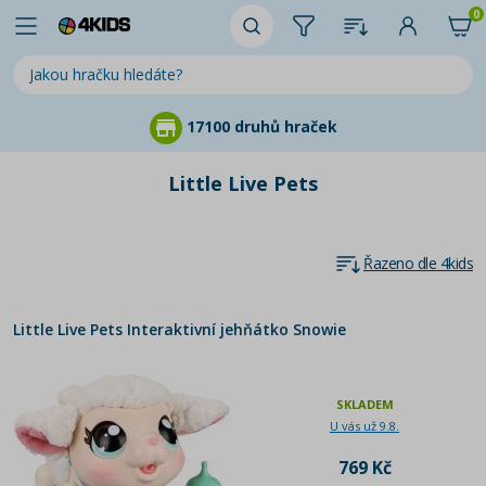
0
17100 druhů hraček
Little Live Pets
Řazeno dle 4kids
Little Live Pets Interaktivní jehňátko Snowie
SKLADEM
U vás už 9.8.
769 Kč