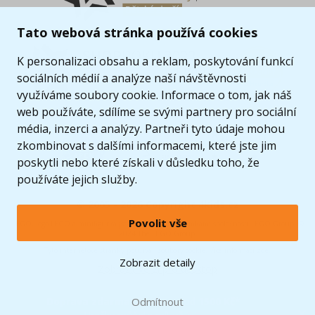
Tato webová stránka používá cookies
K personalizaci obsahu a reklam, poskytování funkcí
sociálních médií a analýze naší návštěvnosti
využíváme soubory cookie. Informace o tom, jak náš
web používáte, sdílíme se svými partnery pro sociální
média, inzerci a analýzy. Partneři tyto údaje mohou
zkombinovat s dalšími informacemi, které jste jim
poskytli nebo které získali v důsledku toho, že
používáte jejich služby.
© 2005 - 2026 Copyright 4kids.cz
Povolit vše
LEGO, logo LEGO a minifigurka jsou ochrannými známkami společnosti LEGO Group. ©
2024 The LEGO Group.
Tyto internetové stránky používají soubory cookie. Více informací
zde
.
Zobrazit detaily
Zobrazit verzi pro desktop
Doprava zdarma
při nákupu od
Odmítnout
1500 Kč*