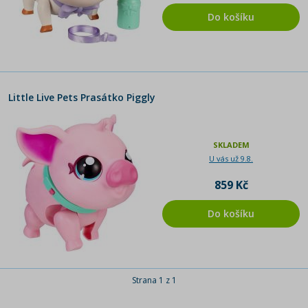
Do košíku
Little Live Pets Prasátko Piggly
SKLADEM
U vás už 9.8.
859 Kč
Do košíku
Strana 1 z 1