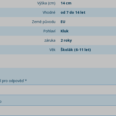
Výška (cm)
14 cm
Vhodné
od 7 do 14 let
Země původu
EU
Pohlaví
Kluk
záruka
2 roky
Věk
Školák (6-11 let)
l pro odpověď *
o