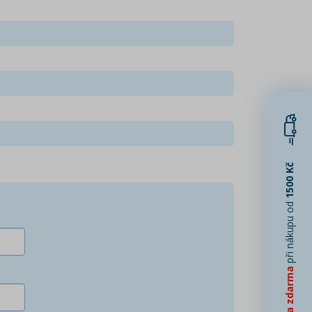
1500 Kč
při nákupu od
Doprava zdarma