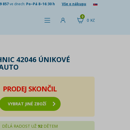
9 857
ve dnech:
Po–Pá 8–16:30 h
Vše o nákupu
0
0 Kč
HNIC 42046 ÚNIKOVÉ
 AUTO
PRODEJ SKONČIL
VYBRAT JINÉ ZBOŽÍ
DĚLÁ RADOST UŽ
92
DĚTEM