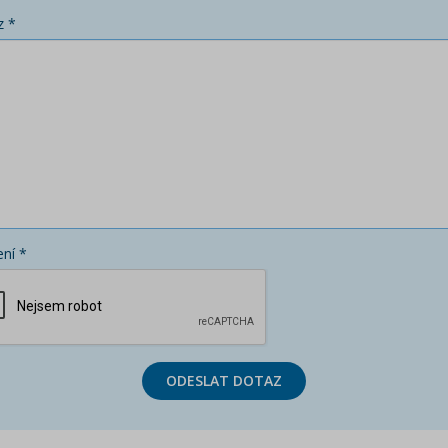
z *
ní *
ODESLAT DOTAZ