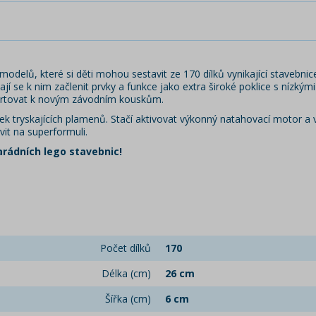
odelů, které si děti mohou sestavit ze 170 dílků vynikající stavebni
 dají se k nim začlenit prvky a funkce jako extra široké poklice s nízk
tartovat k novým závodním kouskům.
ek tryskajících plamenů. Stačí aktivovat výkonný natahovací motor a 
it na superformuli.
arádních lego stavebnic!
Počet dílků
170
Délka (cm)
26 cm
Šířka (cm)
6 cm