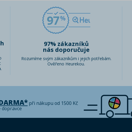
97
ch
97% zákazníků
nás doporučuje
o
Rozumíme svým zákazníkům i jejich potřebám.
t
Ověřeno Heurekou.
.
ZDARMA*
při nákupu od 1500 Kč
é dopravce