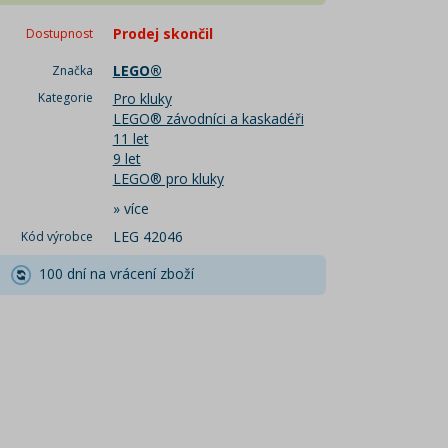
Prodej skončil
Dostupnost
LEGO®
Značka
Kategorie
Pro kluky
LEGO® závodníci a kaskadéři
11 let
9 let
LEGO® pro kluky
»
více
LEG 42046
Kód výrobce
100 dní na vrácení zboží