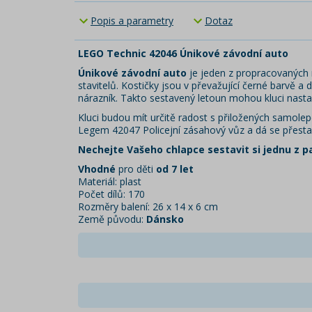
Popis a parametry
Dotaz
LEGO Technic 42046 Únikové závodní auto
Únikové závodní auto
je jeden z propracovaných m
stavitelů. Kostičky jsou v převažující černé barvě a
nárazník. Takto sestavený letoun mohou kluci nas
Kluci budou mít určitě radost s přiložených samolep
Legem 42047 Policejní zásahový vůz a dá se přestav
Nechejte Vašeho chlapce sestavit si jednu z p
Vhodné
pro děti
od 7 let
Materiál: plast
Počet dílů: 170
Rozměry balení: 26 x 14 x 6 cm
Země původu:
Dánsko