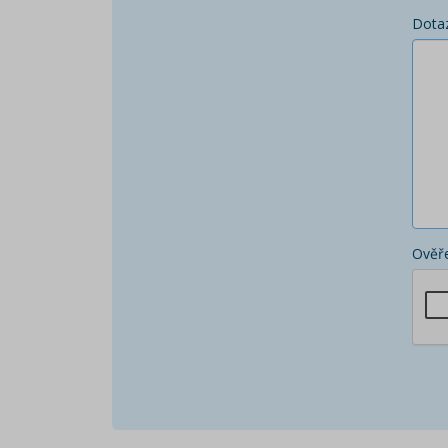
Dota
Ověře