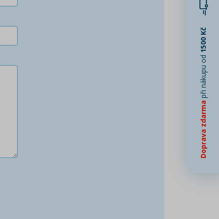
1500 Kč
při nákupu od
Doprava zdarma