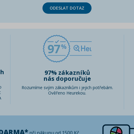
ODESLAT DOTAZ
97
ch
97% zákazníků
nás doporučuje
o
Rozumíme svým zákazníkům i jejich potřebám.
t
Ověřeno Heurekou.
.
ZDARMA*
při nákupu od 1500 Kč