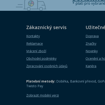
* platí pro vybran
Zákaznický servis
Užitečn
Kontakty
Doprava
Reklamace
Značky
Vrácení zboží
Novinky
Obchodní podmínky
Ocenění a h
Zpracování osobních údajů
Kariéra
Platební metody:
Dobírka
,
Bankovní převod
,
GoPa
Twisto Pay
Zobrazit mobilní verzi