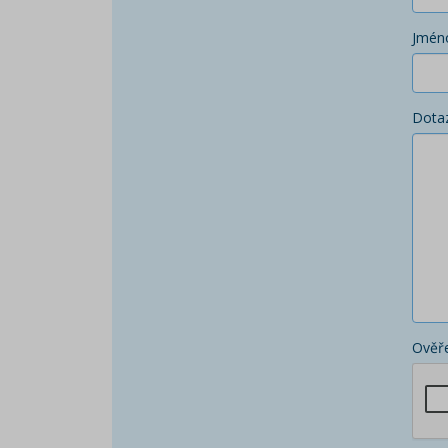
Jmén
Dota
Ověře