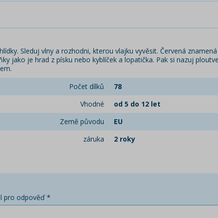
lídky. Sleduj vlny a rozhodni, kterou vlajku vyvěsit. Červená znamen
ňky jako je hrad z písku nebo kyblíček a lopatička. Pak si nazuj ploutv
nem.
Počet dílků
78
Vhodné
od 5 do 12 let
Země původu
EU
záruka
2 roky
l pro odpověď *