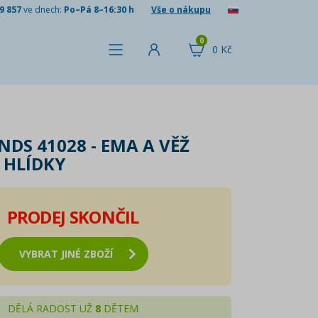
9 857
ve dnech:
Po–Pá 8–16:30 h
Vše o nákupu
0
0 Kč
NDS 41028 - EMA A VĚŽ
 HLÍDKY
PRODEJ SKONČIL
VYBRAT JINÉ ZBOŽÍ
DĚLÁ RADOST UŽ
8
DĚTEM