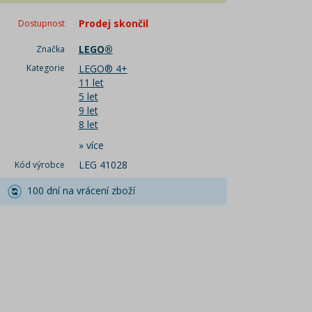
Prodej skončil
Dostupnost
LEGO®
Značka
Kategorie
LEGO® 4+
11 let
5 let
9 let
8 let
»
více
LEG 41028
Kód výrobce
100 dní na vrácení zboží