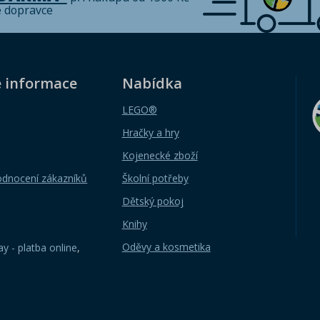
é dopravce
é informace
Nabídka
LEGO®
Hračky a hry
Kojenecké zboží
odnocení zákazníků
Školní potřeby
Dětský pokoj
Knihy
Oděvy a kosmetika
y - platba online
,