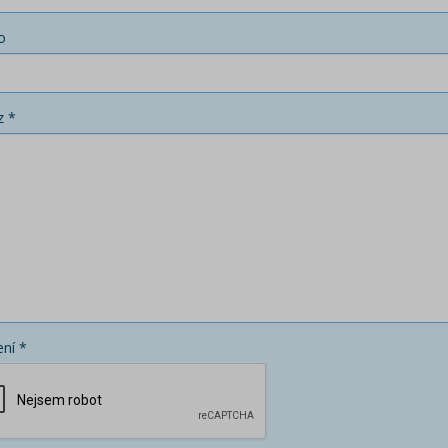
o
z *
ní *