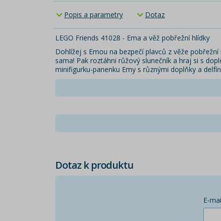
Popis a parametry
Dotaz
LEGO Friends 41028 - Ema a věž pobřežní hlídky
Dohlížej s Emou na bezpečí plavců z věže pobřežní h
sama! Pak roztáhni růžový slunečník a hraj si s dopl
minifigurku-panenku Emy s různými doplňky a delfí
Dotaz k produktu
E-mai