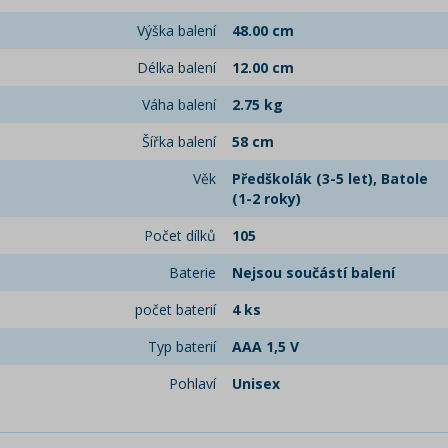
Výška balení
48.00 cm
Délka balení
12.00 cm
Váha balení
2.75 kg
Šířka balení
58 cm
Věk
Předškolák (3-5 let), Batole
(1-2 roky)
Počet dílků
105
Baterie
Nejsou součástí balení
počet baterií
4 ks
Typ baterií
AAA 1,5 V
Pohlaví
Unisex