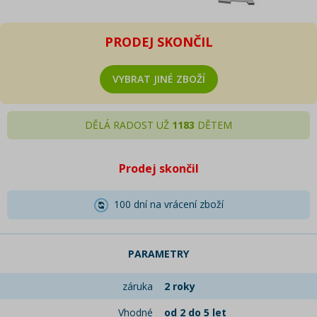
PRODEJ SKONČIL
VYBRAT JINÉ ZBOŽÍ
DĚLÁ RADOST UŽ
1183
DĚTEM
Prodej skončil
100 dní na vrácení zboží
PARAMETRY
záruka
2 roky
Vhodné
od 2 do 5 let