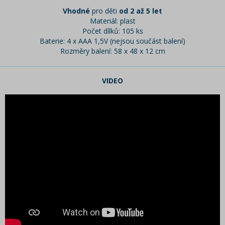
Vhodné
pro děti
od 2 až 5 let
Materiál: plast
Počet dílků: 105 ks
Baterie: 4 x AAA 1,5V (nejsou součást balení)
Rozměry balení: 58 x 48 x 12 cm
VIDEO