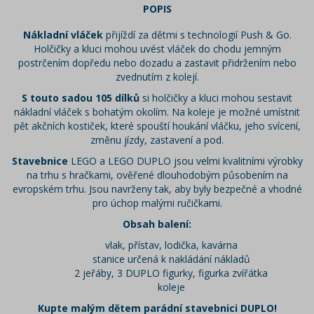
POPIS
Nákladní vláček
přijíždí za dětmi s technologií Push & Go.
Holčičky a kluci mohou uvést vláček do chodu jemným
postrčením dopředu nebo dozadu a zastavit přidržením nebo
zvednutím z kolejí.
S touto sadou 105 dílků
si holčičky a kluci mohou sestavit
nákladní vláček s bohatým okolím. Na koleje je možné umístnit
pět akčních kostiček, které spouští houkání vláčku, jeho svícení,
změnu jízdy, zastavení a pod.
Stavebnice
LEGO a LEGO DUPLO jsou velmi kvalitními výrobky
na trhu s hračkami, ověřené dlouhodobým působením na
evropském trhu. Jsou navrženy tak, aby byly bezpečné a vhodné
pro úchop malými ručičkami.
Obsah balení:
vlak, přístav, lodička, kavárna
stanice určená k nakládání nákladů
2 jeřáby, 3 DUPLO figurky, figurka zvířátka
koleje
Kupte malým dětem parádní stavebnici DUPLO!