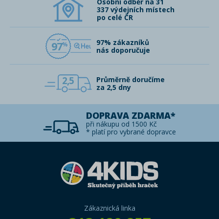
Osobní odběr na 31
337 výdejních místech
po celé ČR
97% zákazníků
97
nás doporučuje
2,5
Průměrně doručíme
za 2,5 dny
DOPRAVA ZDARMA*
při nákupu od 1500 Kč
* platí pro vybrané dopravce
Zákaznická linka