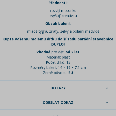
Přednosti:
rozvíjí motoriku
zvyšují kreativitu
Obsah balení:
mládě tygra, žirafy, želvy a polární medvídě
Kupte Vašemu malému dítku další sadu parádní stavebnice
DUPLO!
Vhodné
pro děti
od 2 let
Materiál: plast
Počet dílků: 13
Rozměry balení: 14 × 19 × 7,1 cm
Země původu:
EU
DOTAZY
ODESLAT ODKAZ