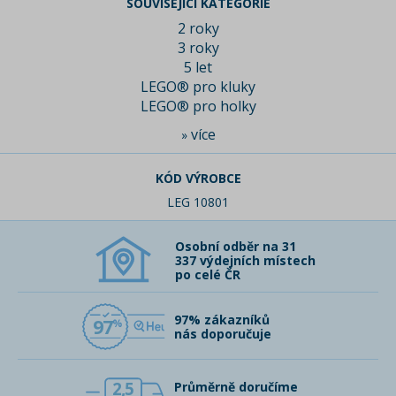
SOUVISEJÍCÍ KATEGORIE
2 roky
3 roky
5 let
LEGO® pro kluky
LEGO® pro holky
více
»
KÓD VÝROBCE
LEG 10801
Osobní odběr na 31
337 výdejních místech
po celé ČR
97% zákazníků
97
nás doporučuje
2,5
Průměrně doručíme