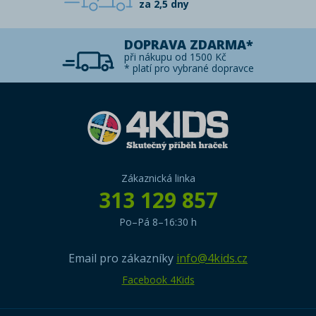
za 2,5 dny
DOPRAVA ZDARMA*
při nákupu od 1500 Kč
* platí pro vybrané dopravce
Zákaznická linka
313 129 857
Po–Pá 8–16:30 h
Email pro zákazníky
info@4kids.cz
Facebook 4Kids