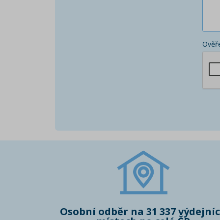
Ověře
Osobní odběr na 31 337 výdejní