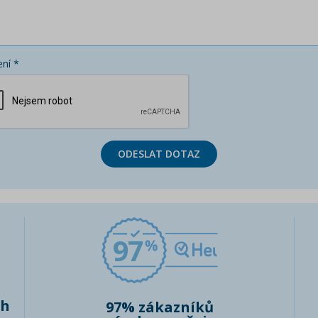
ní *
ODESLAT DOTAZ
97
ch
97% zákazníků