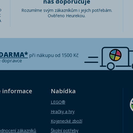
nás doporučuje
o
Rozumíme svým zákazníkům i jejich potřebám.
t
Ověřeno Heurekou.
.
ZDARMA*
při nákupu od 1500 Kč
é dopravce
é informace
Nabídka
LEGO®
Hračky a hry
Kojenecké zboží
odnocení zákazníků
Školní potřeby