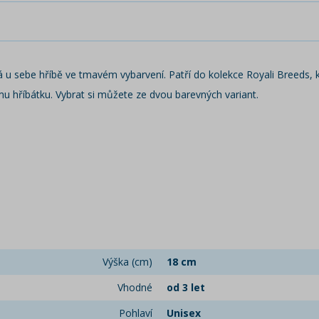
 sebe hříbě ve tmavém vybarvení. Patří do kolekce Royali Breeds, kt
ému hříbátku. Vybrat si můžete ze dvou barevných variant.
Výška (cm)
18 cm
Vhodné
od 3 let
Pohlaví
Unisex