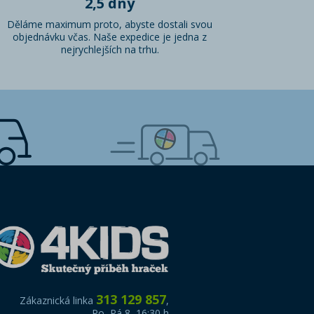
2,5 dny
Děláme maximum proto, abyste dostali svou
objednávku včas. Naše expedice je jedna z
nejrychlejších na trhu.
313 129 857
Zákaznická linka
,
Po–Pá 8–16:30 h