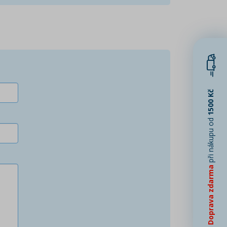
1500 Kč
při nákupu od
Doprava zdarma