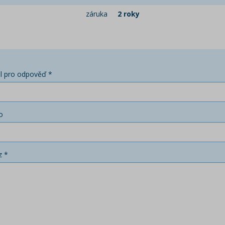
záruka
2 roky
l pro odpověď *
o
z *