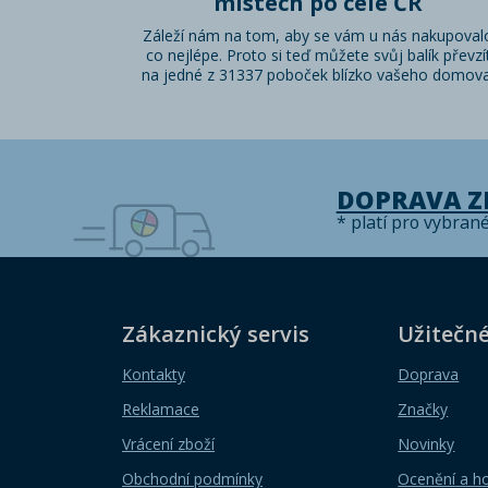
místech po celé ČR
Záleží nám na tom, aby se vám u nás nakupoval
co nejlépe. Proto si teď můžete svůj balík převzí
na jedné z 31337 poboček blízko vašeho domova
DOPRAVA 
* platí pro vybran
Zákaznický servis
Užitečn
Kontakty
Doprava
Reklamace
Značky
Vrácení zboží
Novinky
Obchodní podmínky
Ocenění a h