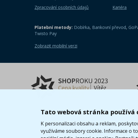
Zpracování osobních údajů
Kariéra
Platební metody:
Dobírka
,
Bankovní převod
,
GoPa
Twisto Pay
Zobrazit mobilní verzi
Tato webová stránka používá 
K personalizaci obsahu a reklam, poskytov
využíváme soubory cookie. Informace o tom