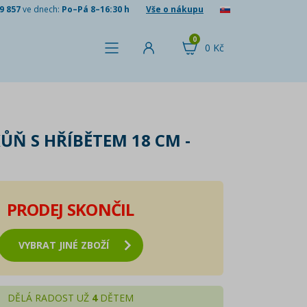
9 857
ve dnech:
Po–Pá 8–16:30 h
Vše o nákupu
0
0 Kč
ŮŇ S HŘÍBĚTEM 18 CM -
PRODEJ SKONČIL
VYBRAT JINÉ ZBOŽÍ
DĚLÁ RADOST UŽ
4
DĚTEM