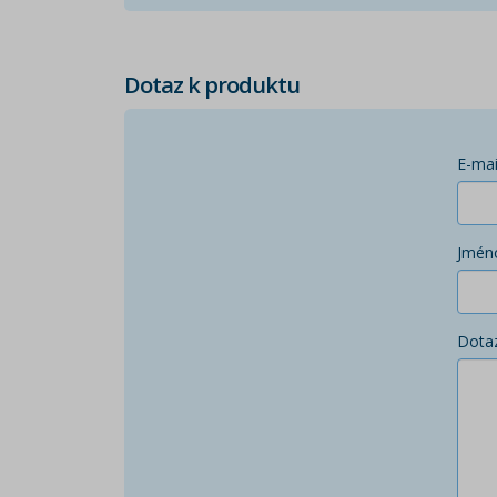
Dotaz k produktu
E-mai
Jmén
Dota