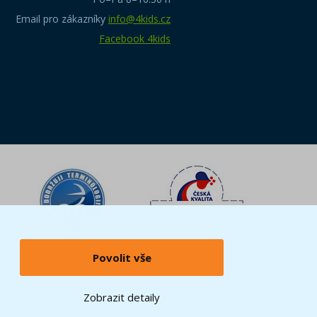
Email pro zákazníky
info@4kids.cz
Facebook 4kids
Povolit vše
Zobrazit detaily