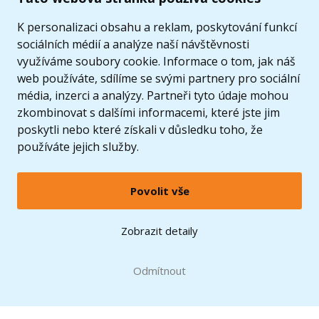
K personalizaci obsahu a reklam, poskytování funkcí
sociálních médií a analýze naší návštěvnosti
využíváme soubory cookie. Informace o tom, jak náš
web používáte, sdílíme se svými partnery pro sociální
média, inzerci a analýzy. Partneři tyto údaje mohou
zkombinovat s dalšími informacemi, které jste jim
poskytli nebo které získali v důsledku toho, že
používáte jejich služby.
Povolit vše
© 2005 - 2026 Copyright 4kids.cz
LEGO, logo LEGO a minifigurka jsou ochrannými známkami společnosti LEGO Group. ©
Zobrazit detaily
2024 The LEGO Group.
Tyto internetové stránky používají soubory cookie. Více informací
zde
.
Doprava zdarma
při nákupu od
Odmítnout
1500 Kč*
Zobrazit verzi pro desktop
Hračky můžete mít už
11.8.
* platí pro vybrané dopravce