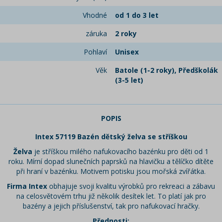
Vhodné
od 1 do 3 let
záruka
2 roky
Pohlaví
Unisex
Věk
Batole (1-2 roky), Předškolák
(3-5 let)
POPIS
Intex 57119 Bazén dětský želva se stříškou
Želva
je stříškou milého nafukovacího bazénku pro děti od 1
roku. Mírní dopad slunečních paprsků na hlavičku a tělíčko dítěte
při hraní v bazénku. Motivem potisku jsou mořská zvířátka.
Firma Intex
obhajuje svoji kvalitu výrobků pro rekreaci a zábavu
na celosvětovém trhu již několik desítek let. To platí jak pro
bazény a jejich příslušenství, tak pro nafukovací hračky.
Přednosti: