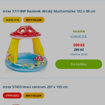
Intex 57114NP Bazének dětský Muchomůrka 102 x 89 cm
SLEVA 6 %
BESTSELLER
SKLADEM
U vás už 11.8.
309 Kč
289 Kč
Ušetříte 20 Kč
Do košíku
Intex 57453 Hrací centrum 297 x 193 cm
VÝPRODEJ
BESTSELLER