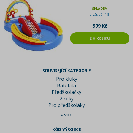
SKLADEM
U vás už 11.8.
999 Kč
Do košíku
SOUVISEJÍCÍ KATEGORIE
Pro kluky
Batolata
Předškolačky
2 roky
Pro předškoláky
více
»
KÓD VÝROBCE